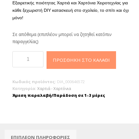
Εξαιρετικής ποιότητας Χαρτιά και Χαρτόνια Χειροτεχνίας για
κάθε ξεχωριστή DIY κατασκευή στο σχολείο, το σπίτι και όχι
μόνο!
Σε απόθεμα (επιπλέον μπορεί να ζητηθεί κατόπιν
παραγγελίας)
Χαρτόνι
ΠΡΟΣΘΉΚΗ ΣΤΟ ΚΑΛΆΘΙ
Κανσόν
Χειροτεχνίας
50Χ70cm
Κωδικός προϊόντος:
DIA_000646572
Κίτρινο
Κατηγορία:
Χαρτιά - Χαρτόνια
ποσότητα
Άμεση παραλαβή/Παράδοση σε 1-3 μέρες
ΕΠΙΠΛΈΟΝ ΠΛΗΡΟΦΟΡΊΕΣ