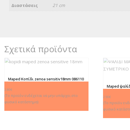
Διαστάσεις
21 cm
Σχετικά προϊόντα
Maped Κοπίδι zenoa sensitiv18mm 086110
Maped ψαλίδ
2.80
€
συμμετρικό 
(Το προϊόν ενδέχεται να μην υπάρχει στο
2.90
€
φυσικό κατάστημα)
(Το προϊόν ενδ
φυσικό κατάστ