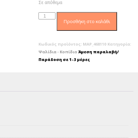
Σε απόθεμα
Maped
Προσθήκη στο καλάθι
ψαλίδι
essentials
green
Κωδικός προϊόντος:
MAP_468110
Κατηγορία:
21cm
Ψαλίδια - Κοπίδια
Άμεση παραλαβή/
ασύμμετρο
Παράδοση σε 1-3 μέρες
468110
ποσότητα