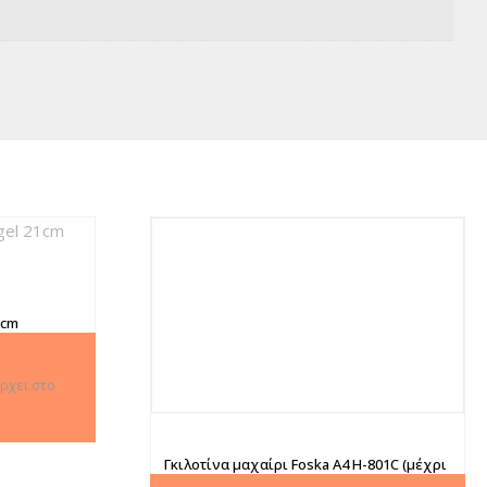
1cm
ρχει στο
Γκιλοτίνα μαχαίρι Foska A4 H-801C (μέχρι