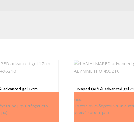
ι advanced gel 17cm
Maped ψαλίδι advanced gel 2
496210
ασύμμετρο 499210
3.80
€
έχεται να μην υπάρχει στο
(Το προϊόν ενδέχεται να μην υπά
ημα)
φυσικό κατάστημα)