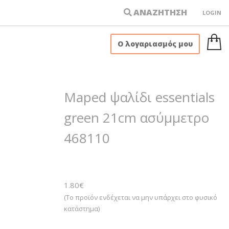
ΑΝΑΖΗΤΗΣΗ
LOGIN
×
Ο λογαριασμός μου
Maped ψαλίδι essentials
green 21cm ασύμμετρο
468110
1.80
€
(Το προϊόν ενδέχεται να μην υπάρχει στο φυσικό
κατάστημα)