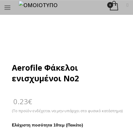
×
ΑΝΑΖΉΤΗΣΗ
Aerofile Φάκελοι
ενισχυμένοι No2
0.23
€
(Το προϊόν ενδέχεται να μην υπάρχει στο φυσικό κατάστημα)
Ελάχιστη ποσότητα 10τεμ (Πακέτο)