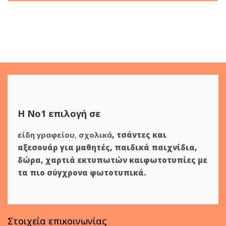
was:
τιμή
13.50€.
είναι:
12.00€.
Η Νο1 επιλογή σε
είδη γραφείου
,
σχολικά
,
τσάντες και
αξεσουάρ για μαθητές
,
παιδικά παιχνίδια
,
δώρα
,
χαρτιά εκτυπωτών
και
φωτοτυπίες
με
τα πιο σύγχρονα φωτοτυπικά.
Στοιχεία επικοινωνίας