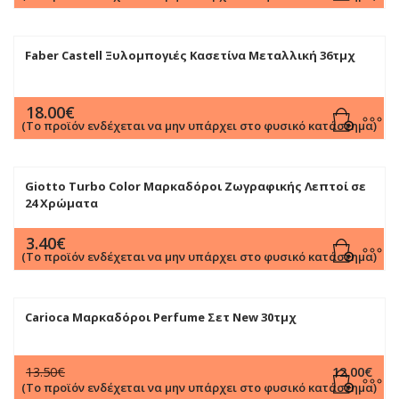
Faber Castell Ξυλομπογιές Κασετίνα Μεταλλική 36τμχ
18.00
€
(Το προϊόν ενδέχεται να μην υπάρχει στο φυσικό κατάστημα)
Giotto Turbo Color Μαρκαδόροι Ζωγραφικής Λεπτοί σε
24 Χρώματα
3.40
€
(Το προϊόν ενδέχεται να μην υπάρχει στο φυσικό κατάστημα)
Carioca Μαρκαδόροι Perfume Σετ New 30τμχ
Original
Η
13.50
€
12.00
€
price
τρέχουσα
(Το προϊόν ενδέχεται να μην υπάρχει στο φυσικό κατάστημα)