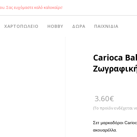
ου. Σας ευχόμαστε καλό καλοκαίρι!
ΧΑΡΤΟΠΩΛΕΊΟ
HOBBY
ΔΏΡΑ
ΠΑΙΧΝΊΔΙΑ
Carioca B
Ζωγραφική
3.60
€
(Το προϊόν ενδέχεται ν
Σετ μαρκαδόροι Carioc
ακουαρέλλα.