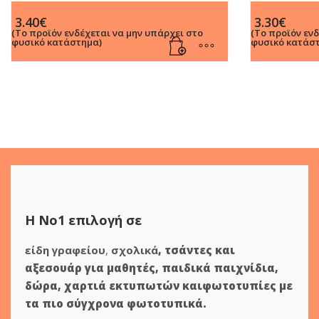
Ζωγραφικής Λεπτοί σε 24 Χρώματα
Μαρκαδόροι
3.40
€
3.30
€
Χρώματα
(Το προϊόν ενδέχεται να μην υπάρχει στο
(Το προϊόν εν
φυσικό κατάστημα)
φυσικό κατάσ
Η Νο1 επιλογή σε
είδη γραφείου
,
σχολικά
,
τσάντες και
αξεσουάρ για μαθητές
,
παιδικά παιχνίδια
,
δώρα
,
χαρτιά εκτυπωτών
και
φωτοτυπίες
με
τα πιο σύγχρονα φωτοτυπικά.