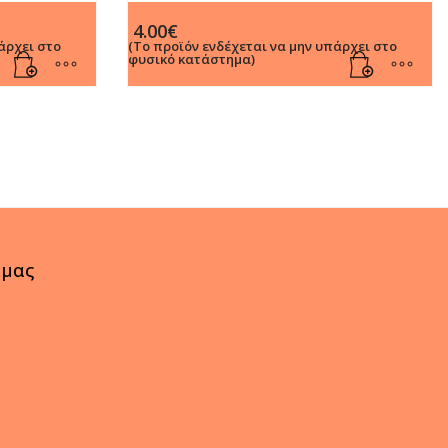
Χρώματα
Αρωματικοί Μαρκαδόροι Ζωγραφικής 8
4.00
€
Χρώματα
άρχει στο
(Το προϊόν ενδέχεται να μην υπάρχει στο
φυσικό κατάστημα)
 μας