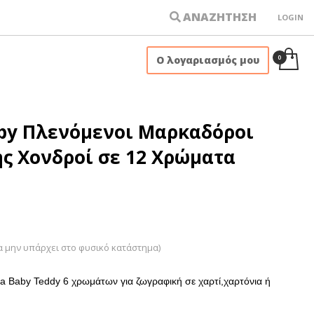
ΑΝΑΖΗΤΗΣΗ
LOGIN
×
Ο λογαριασμός μου
aby Πλενόμενοι Μαρκαδόροι
ς Χονδροί σε 12 Χρώματα
α μην υπάρχει στο φυσικό κατάστημα)
a Baby Teddy 6 χρωμάτων για ζωγραφική σε χαρτί,χαρτόνια ή