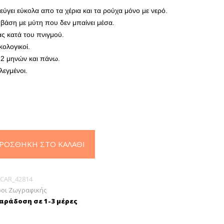
εύγει εύκολα απο τα χέρια και τα ρούχα μόνο με νερό.
βάση με μύτη που δεν μπαίνει μέσα.
ς κατά του πνιγμού.
κολογικοί.
12 μηνών και πάνω.
λεγμένοι.
ΡΟΣΘΉΚΗ ΣΤΟ ΚΑΛΆΘΙ
CAR_42814
οι Ζωγραφικής
ράδοση σε 1-3 μέρες