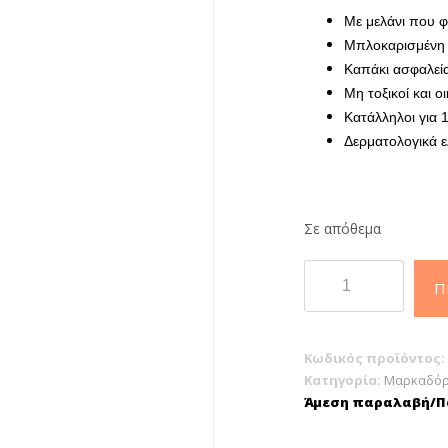
Με μελάνι που φ
Μπλοκαρισμένη 
Καπάκι ασφαλεία
Μη τοξικοί και οι
Κατάλληλοι για 
Δερματολογικά ε
Σε απόθεμα
Carioca
Π
Baby
Πλενόμενοι
Μαρκαδόροι
Κωδικός προϊόντος:
Ζωγραφικής
Κατηγορία:
Μαρκαδόρ
Χονδροί
Άμεση παραλαβή/Πα
σε
12