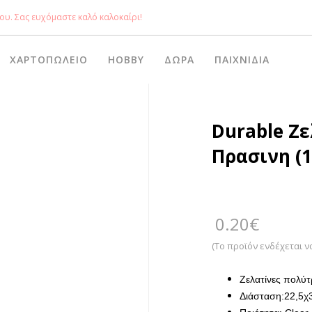
ου. Σας ευχόμαστε καλό καλοκαίρι!
ΧΑΡΤΟΠΩΛΕΊΟ
HOBBY
ΔΏΡΑ
ΠΑΙΧΝΊΔΙΑ
Durable Ζε
Πρασινη (1
0.20
€
(Το προϊόν ενδέχεται ν
Ζελατίνες πολύτ
Διάσταση:22,5χ