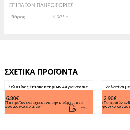
ΕΠΙΠΛΈΟΝ ΠΛΗΡΟΦΟΡΊΕΣ
Βάρος
0.001 κ.
ΣΧΕΤΙΚΆ ΠΡΟΪΌΝΤΑ
Ζελατίνες Επισκεπτηρίων Α4 για ντοσιέ
Ζελατίνα με
10 θέσεων (20τεμ)
(100τμχ)
6.80
€
2.90
€
(Το προϊόν ενδέχεται να μην υπάρχει στο
(Το προϊόν εν
φυσικό κατάστημα)
φυσικό κατάσ