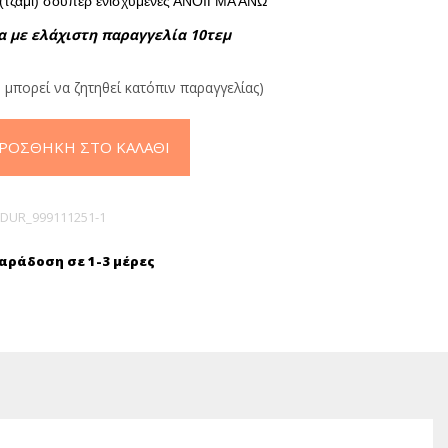
 (τζάμι) σούπερ ενισχυμένες ΑΝΟΙΓΜΑ ΑΝΩ
α με ελάχιστη παραγγελία 10τεμ
 μπορεί να ζητηθεί κατόπιν παραγγελίας)
ΡΟΣΘΉΚΗ ΣΤΟ ΚΑΛΆΘΙ
DUR_999111251-1
ράδοση σε 1-3 μέρες