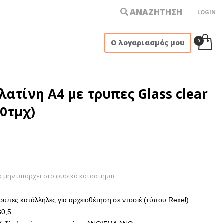
ΑΝΑΖΗΤΗΣΗ
LOGIN
×
Ο λογαριασμός μου
λατίνη A4 με τρυπες Glass clear
0τμχ)
α μην υπάρχει στο φυσικό κατάστημα)
ρυπες κατάλληλες για αρχειοθέτηση σε ντοσιέ.(τύπου Rexel)
30,5