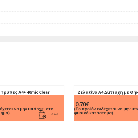
 Τρύπες Α4+ 40mic Clear
Ζελατίνα Α4 Δίπτυχη με Θήκ
0.70
€
δέχεται να μην υπάρχει στο
(Το προϊόν ενδέχεται να μην υπ
τημα)
φυσικό κατάστημα)