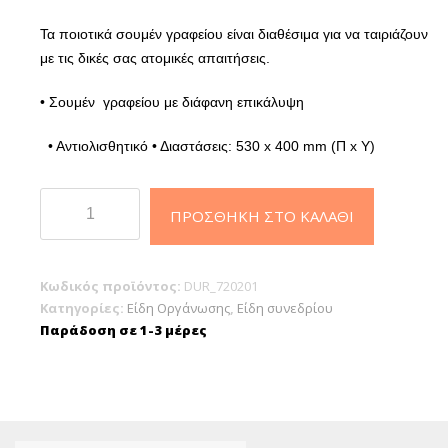
Τα ποιοτικά σουμέν γραφείου είναι διαθέσιμα για να ταιριάζουν
με τις δικές σας ατομικές απαιτήσεις.
• Σουμέν γραφείου με διάφανη επικάλυψη
• Αντιολισθητικό
• Διαστάσεις: 530 x 400 mm (Π x Υ)
Durable
ΠΡΟΣΘΉΚΗ ΣΤΟ ΚΑΛΆΘΙ
Σουμέν
γραφείου
πλαστικό
Κωδικός προϊόντος:
DUR_720201
μαύρο
Κατηγορίες:
Είδη Οργάνωσης
,
Είδη συνεδρίου
με
Παράδοση σε 1-3 μέρες
διαφανές
καπάκι
40χ53cm
ποσότητα