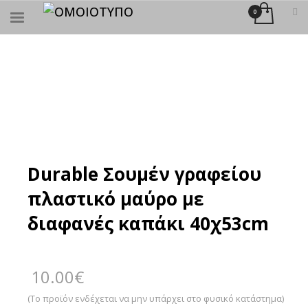
×
ΑΝΑΖΉΤΗΣΗ
Durable Σουμέν γραφείου
πλαστικό μαύρο με
διαφανές καπάκι 40χ53cm
10.00
€
(Το προϊόν ενδέχεται να μην υπάρχει στο φυσικό κατάστημα)