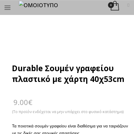
×
ΑΝΑΖΉΤΗΣΗ
Durable Σουμέν γραφείου
πλαστικό με χάρτη 40χ53cm
9.00
€
(Το προϊόν ενδέχεται να μην υπάρχει στο φυσικό κατάστημα)
Τα ποιοτικά σουμέν γραφείου είναι διαθέσιμα για να ταιριάζουν
με τις δικές σας ατομικές απαιτήσεις.