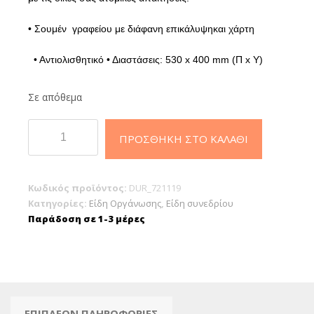
• Σουμέν γραφείου με διάφανη επικάλυψηκαι χάρτη
• Αντιολισθητικό
• Διαστάσεις: 530 x 400 mm (Π x Υ)
Σε απόθεμα
Durable
ΠΡΟΣΘΉΚΗ ΣΤΟ ΚΑΛΆΘΙ
Σουμέν
γραφείου
πλαστικό
Κωδικός προϊόντος:
DUR_721119
με
Κατηγορίες:
Είδη Οργάνωσης
,
Είδη συνεδρίου
χάρτη
Παράδοση σε 1-3 μέρες
40χ53cm
ποσότητα
ΕΠΙΠΛΈΟΝ ΠΛΗΡΟΦΟΡΊΕΣ