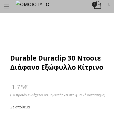
×
ΑΝΑΖΉΤΗΣΗ
Durable Duraclip 30 Ντοσιε
Διάφανο Εξώφυλλο Κίτρινο
1.75
€
(Το προϊόν ενδέχεται να μην υπάρχει στο φυσικό κατάστημα)
Σε απόθεμα