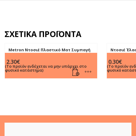
ΣΧΕΤΙΚΆ ΠΡΟΪΌΝΤΑ
Metron Ντοσιέ Πλαστικό Ματ Συμπαγή
Ντοσιέ Έλα
Χρώματα με 4 κρίκους Α4 Ράχη 2cm
2.30
€
0.30
€
(Το προϊόν ενδέχεται να μην υπάρχει στο
(Το προϊόν εν
φυσικό κατάστημα)
φυσικό κατάσ