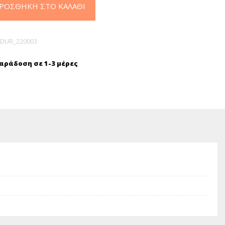
ΡΟΣΘΉΚΗ ΣΤΟ ΚΑΛΆΘΙ
DUR_220003
ράδοση σε 1-3 μέρες