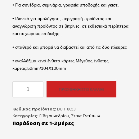
• Για συνέδρια, σεμινάρια, γραφεία υποδοχής και γκισέ.
• Ιδανικό για τιμολόγηση, περιγραφή προϊόντος και
αναγνώριση προϊόντος σε βιτρίνες, σε εκθεσιακά περίπτερα
και σε χώρους επίδειξης.
• σταθερό και μπορεί να διαβαστεί και από τις δύο πλευρές
• εναλλάξιμα κενά ένθετα κάρτες Μέγεθος ένθετης
κάρτας:52mm/104Χ100mm
Durable
ΠΡΟΣΘΉΚΗ ΣΤΟ ΚΑΛΆΘΙ
Name
Holder
Θήκη
Κωδικός προϊόντος:
DUR_8053
Pvc
Κατηγορίες:
Είδη συνεδρίου
,
Σταντ Εντύπων
Τύπου
Παράδοση σε 1-3 μέρες
Λ105mm/210Χ297mm
(Κουτί