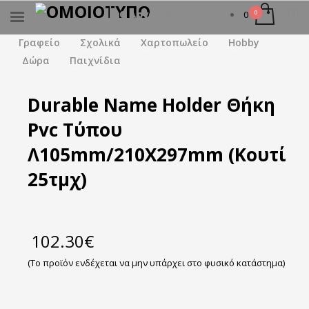
Ο λογαριασμός μου
0
×
ΑΝΑΖΉΤΗΣΗ
Γραφείο
Σχολικά
Χαρτοπωλείο
Hobby
Δώρα
Παιχνίδια
Durable Name Holder Θήκη
Pvc Τύπου
Λ105mm/210Χ297mm (Κουτί
25τμχ)
102.30
€
(Το προϊόν ενδέχεται να μην υπάρχει στο φυσικό κατάστημα)