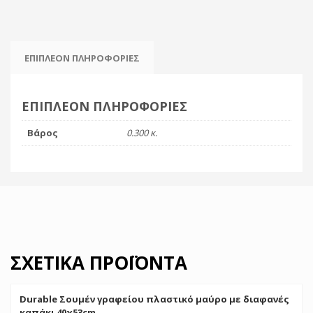
25τμχ)
ποσότητα
ΕΠΙΠΛΈΟΝ ΠΛΗΡΟΦΟΡΊΕΣ
ΕΠΙΠΛΈΟΝ ΠΛΗΡΟΦΟΡΊΕΣ
Βάρος
0.300 κ.
ΣΧΕΤΙΚΆ ΠΡΟΪΌΝΤΑ
Durable Σουμέν γραφείου πλαστικό μαύρο με διαφανές
καπάκι 40χ53cm