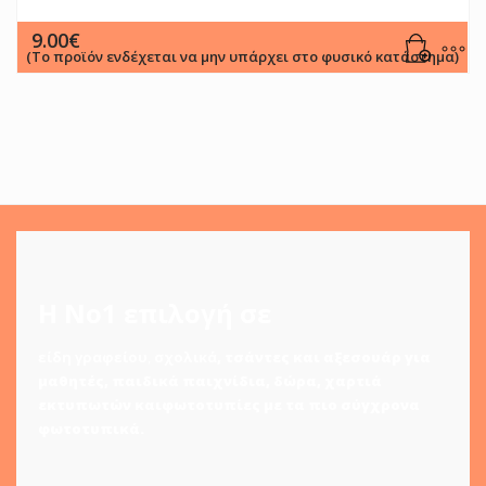
9.00
€
(Το προϊόν ενδέχεται να μην υπάρχει στο φυσικό κατάστημα)
Η Νο1 επιλογή σε
είδη γραφείου
,
σχολικά
,
τσάντες και αξεσουάρ για
μαθητές
,
παιδικά παιχνίδια
,
δώρα
,
χαρτιά
εκτυπωτών
και
φωτοτυπίες
με τα πιο σύγχρονα
φωτοτυπικά.