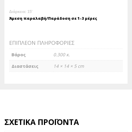
Διάρκεια:
15′
Άμεση παραλαβή/Παράδοση σε 1-3 μέρες
ΕΠΙΠΛΈΟΝ ΠΛΗΡΟΦΟΡΊΕΣ
Βάρος
0.300 κ.
Διαστάσεις
14 × 14 × 5 cm
ΣΧΕΤΙΚΆ ΠΡΟΪΌΝΤΑ