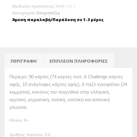
Challenge
Κωδικός προϊόντος:
MAB_CO-1
CO-
Κατηγορία:
Επιτραπέζια
1
Άμεση παραλαβή/Παράδοση σε 1-3 μέρες
ποσότητα
ΠΕΡΙΓΡΑΦΉ
ΕΠΙΠΛΈΟΝ ΠΛΗΡΟΦΟΡΊΕΣ
Περιέχει: 90 κάρτες (74 κάρτες τεστ, 6 Challenge κάρτες
αφής, 10 ανάγλυφες κάρτες αφής), 6 παζλ εγκεφάλου (24
κομμάτια), κανόνες του παιχνιδιού στην ελληνική,
αγγλική, γερμανική, ιταλική, γαλλική και ισπανική
γλώσσα.
Ηλικία:
8+
Αριθμός παικτών:
2-6