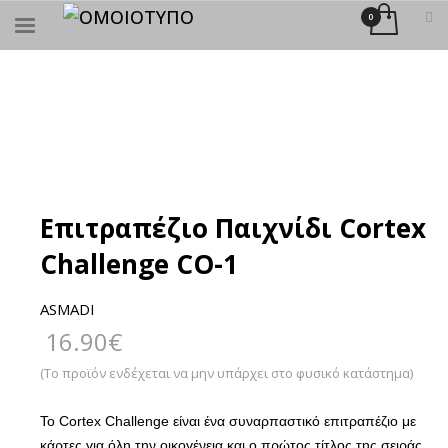
×
ΑΝΑΖΉΤΗΣΗ
Eπιτραπέζιο Παιχνίδι Cortex
Challenge CO-1
ASMADI
16.90
€
(Το προϊόν ενδέχεται να μην υπάρχει στο φυσικό κατάστημα)
Το Cortex Challenge είναι ένα συναρπαστικό επιτραπέζιο με
κάρτες για όλη την οικογένεια και ο πρώτος τίτλος της σειράς.