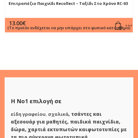
Επιτραπέζιο Παιχνίδι Recollect – Ταξίδι Στο Χρόνο RC-03
13.00
€
(Το προϊόν ενδέχεται να μην υπάρχει στο φυσικό κατάστημα)
Η Νο1 επιλογή σε
είδη γραφείου
,
σχολικά
,
τσάντες και
αξεσουάρ για μαθητές
,
παιδικά παιχνίδια
,
δώρα
,
χαρτιά εκτυπωτών
και
φωτοτυπίες
με
τα πιο σύγχρονα φωτοτυπικά.