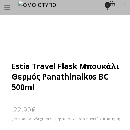
×
ΑΝΑΖΉΤΗΣΗ
Estia Travel Flask Μπουκάλι
Θερμός Panathinaikos BC
500ml
22.90
€
(Το προϊόν ενδέχεται να μην υπάρχει στο φυσικό κατάστημα)