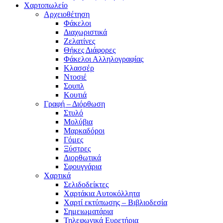
Χαρτοπωλείο
Αρχειοθέτηση
Φάκελοι
Διαχωριστικά
Ζελατίνες
Θήκες Διάφορες
Φάκελοι Αλληλογραφίας
Κλασσέρ
Ντοσιέ
Σουπλ
Κουτιά
Γραφή – Διόρθωση
Στυλό
Μολύβια
Μαρκαδόροι
Γόμες
Ξύστρες
Διορθωτικά
Σφουγγάρια
Χαρτικά
Σελιδοδείκτες
Χαρτάκια Αυτοκόλλητα
Χαρτί εκτύπωσης – Βιβλιοδεσία
Σημειωματάρια
Τηλεφωνικά Ευρετήρια