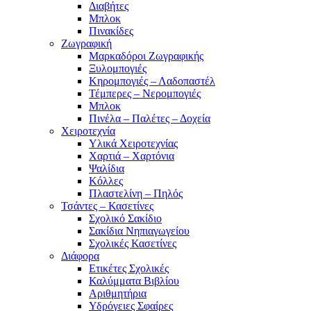
Διαβήτες
Μπλοκ
Πινακίδες
Ζωγραφική
Μαρκαδόροι Ζωγραφικής
Ξυλομπογιές
Κηρομπογιές – Λαδοπαστέλ
Τέμπερες – Νερομπογιές
Μπλοκ
Πινέλα – Παλέτες – Δοχεία
Χειροτεχνία
Υλικά Χειροτεχνίας
Χαρτιά – Χαρτόνια
Ψαλίδια
Κόλλες
Πλαστελίνη – Πηλός
Τσάντες – Κασετίνες
Σχολικό Σακίδιο
Σακίδια Νηπιαγωγείου
Σχολικές Κασετίνες
Διάφορα
Ετικέτες Σχολικές
Καλύμματα Βιβλίου
Αριθμητήρια
Υδρόγειες Σφαίρες