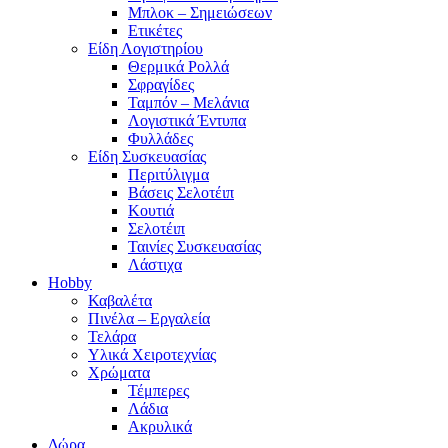
Μπλοκ – Σημειώσεων
Ετικέτες
Είδη Λογιστηρίου
Θερμικά Ρολλά
Σφραγίδες
Ταμπόν – Μελάνια
Λογιστικά Έντυπα
Φυλλάδες
Είδη Συσκευασίας
Περιτύλιγμα
Βάσεις Σελοτέιπ
Κουτιά
Σελοτέιπ
Ταινίες Συσκευασίας
Λάστιχα
Hobby
Καβαλέτα
Πινέλα – Εργαλεία
Τελάρα
Υλικά Χειροτεχνίας
Χρώματα
Τέμπερες
Λάδια
Ακρυλικά
Δώρα