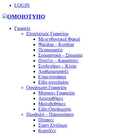
LOGIN
Γραφείο
Εξοπλισμός Γραφείου
Μεγενθυντικοί Φακοί
Ψαλίδια – Κοπίδια
Περφορατέρ
Συρραπτικά – Σύρματα
Πινέζες – Καρφίτσες
Συνδετήρες – Κλιπς
Αριθμομηχανές
Ετικετογράφοι
Είδη συνεδρίου
Οργάνωση Γραφείου
Μηχανες Γραφείου
Αρχειοθήκες
Μολυβοθήκες
Είδη Οργάνωσης
Προβολή – Παρουσίαση
Πίνακες
Σταντ Εντύπων
Κορνίζες