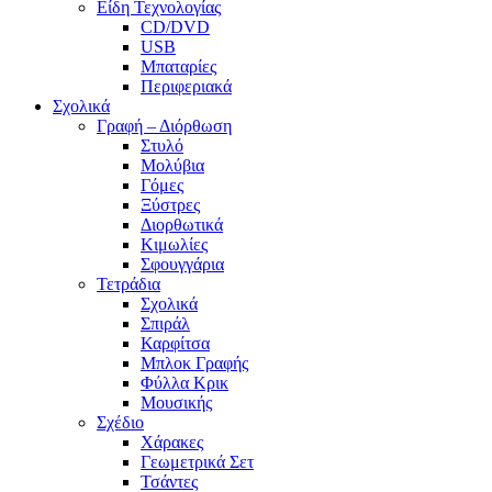
Είδη Τεχνολογίας
CD/DVD
USB
Μπαταρίες
Περιφεριακά
Σχολικά
Γραφή – Διόρθωση
Στυλό
Μολύβια
Γόμες
Ξύστρες
Διορθωτικά
Κιμωλίες
Σφουγγάρια
Τετράδια
Σχολικά
Σπιράλ
Καρφίτσα
Μπλοκ Γραφής
Φύλλα Κρικ
Μουσικής
Σχέδιο
Χάρακες
Γεωμετρικά Σετ
Τσάντες