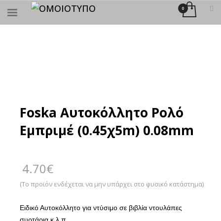
×
ΑΝΑΖΉΤΗΣΗ
Foska Αυτοκόλλητο Ρολό
Εμπριμέ (0.45χ5m) 0.08mm
4.70
€
(Το προϊόν ενδέχεται να μην υπάρχει στο φυσικό κατάστημα)
Ειδικό Αυτοκόλλητο για ντύσιμο σε βιβλία ντουλάπες
συρτάρια κ.λ.π