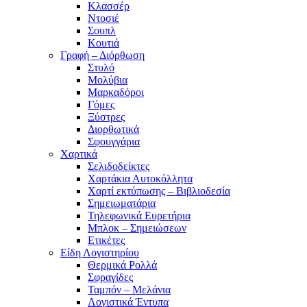
Κλασσέρ
Ντοσιέ
Σουπλ
Κουτιά
Γραφή – Διόρθωση
Στυλό
Μολύβια
Μαρκαδόροι
Γόμες
Ξύστρες
Διορθωτικά
Σφουγγάρια
Χαρτικά
Σελιδοδείκτες
Χαρτάκια Αυτοκόλλητα
Χαρτί εκτύπωσης – Βιβλιοδεσία
Σημειωματάρια
Τηλεφωνικά Ευρετήρια
Μπλοκ – Σημειώσεων
Ετικέτες
Είδη Λογιστηρίου
Θερμικά Ρολλά
Σφραγίδες
Ταμπόν – Μελάνια
Λογιστικά Έντυπα