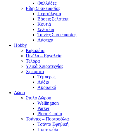
Φυλλάδες
Είδη Συσκευασίας
Περιτύλιγμα
Βάσεις Σελοτέιπ
Κουτιά
Σελοτέιπ
Ταινίες Συσκευασίας
Λάστιχα
Hobby
Καβαλέτα
Πινέλα – Εργαλεία
Τελάρα
Υλικά Χειροτεχνίας
Χρώματα
Τέμπερες
Λάδια
Ακρυλικά
Δώρα
Στυλό Δώρου
Wellingtton
Parker
Pierre Cardin
Τσάντες – Πορτοφόλια
Τσάντα Εφηβική
Πορτοφόλι