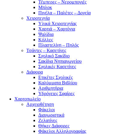
Τέμπερες – Νερομπογιές
Μπλοκ
Πινέλα – Παλέτες – Δοχεία
Χειροτεχνία
Υλικά Χειροτεχνίας
Χαρτιά – Χαρτόνια
Ψαλίδια
Κόλλες
Πλαστελίνη – Πηλός
Τσάντες – Κασετίνες
Σχολικό Σακίδιο
Σακίδια Νηπιαγωγείου
Σχολικές Κασετίνες
Διάφορα
Ετικέτες Σχολικές
Καλύμματα Βιβλίου
Αριθμητήρια
Υδρόγειες Σφαίρες
Χαρτοπωλείο
Αρχειοθέτηση
Φάκελοι
Διαχωριστικά
Ζελατίνες
Θήκες Διάφορες
Φάκελοι Αλληλογραφίας