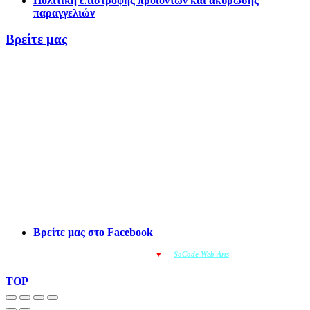
Πολιτική επιστροφής προϊόντων και ακύρωσης
παραγγελιών
Βρείτε μας
Βρείτε μας στο Facebook
© OMOIOTYPO - Made with
♥
by
SoCode Web Arts
© 2022
TOP