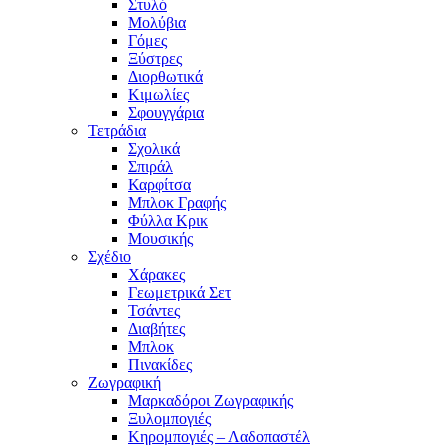
Στυλό
Μολύβια
Γόμες
Ξύστρες
Διορθωτικά
Κιμωλίες
Σφουγγάρια
Τετράδια
Σχολικά
Σπιράλ
Καρφίτσα
Μπλοκ Γραφής
Φύλλα Κρικ
Μουσικής
Σχέδιο
Χάρακες
Γεωμετρικά Σετ
Τσάντες
Διαβήτες
Μπλοκ
Πινακίδες
Ζωγραφική
Μαρκαδόροι Ζωγραφικής
Ξυλομπογιές
Κηρομπογιές – Λαδοπαστέλ