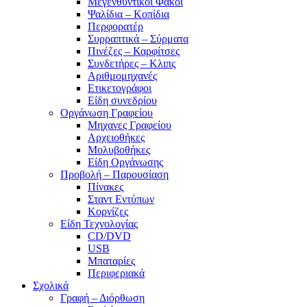
Μεγενθυντικοί Φακοί
Ψαλίδια – Κοπίδια
Περφορατέρ
Συρραπτικά – Σύρματα
Πινέζες – Καρφίτσες
Συνδετήρες – Κλιπς
Αριθμομηχανές
Ετικετογράφοι
Είδη συνεδρίου
Οργάνωση Γραφείου
Μηχανες Γραφείου
Αρχειοθήκες
Μολυβοθήκες
Είδη Οργάνωσης
Προβολή – Παρουσίαση
Πίνακες
Σταντ Εντύπων
Κορνίζες
Είδη Τεχνολογίας
CD/DVD
USB
Μπαταρίες
Περιφεριακά
Σχολικά
Γραφή – Διόρθωση