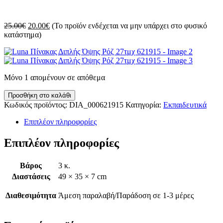
Original
Η
25.00
€
20.00
€
(Το προϊόν ενδέχεται να μην υπάρχει στο φυσικό
price
τρέχουσα
κατάστημα)
was:
τιμή
25.00€.
είναι:
20.00€.
Μόνο 1 απομένουν σε απόθεμα
Luna
Προσθήκη στο καλάθι
Πίνακας
Κωδικός προϊόντος:
DIA_000621915
Κατηγορία:
Εκπαιδευτικά
Διπλής
Όψης
Επιπλέον πληροφορίες
Ρόζ
27τμχ
Επιπλέον πληροφορίες
621915
ποσότητα
Βάρος
3 κ.
Διαστάσεις
49 × 35 × 7 cm
Διαθεσιμότητα
Άμεση παραλαβή/Παράδοση σε 1-3 μέρες