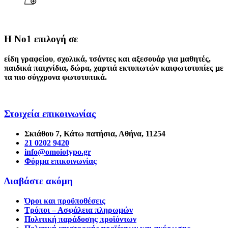
Η Νο1 επιλογή σε
είδη γραφείου
,
σχολικά
,
τσάντες και αξεσουάρ για μαθητές
,
παιδικά παιχνίδια
,
δώρα
,
χαρτιά εκτυπωτών
και
φωτοτυπίες
με
τα πιο σύγχρονα φωτοτυπικά.
Στοιχεία επικοινωνίας
Σκιάθου 7, Κάτω πατήσια, Αθήνα, 11254
21 0202 9420
info@omoiotypo.gr
Φόρμα επικοινωνίας
Διαβάστε ακόμη
Όροι και προϋποθέσεις
Τρόποι – Ασφάλεια πληρωμών
Πολιτική παράδοσης προϊόντων