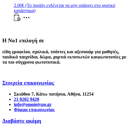
2.00
€
(Το προϊόν ενδέχεται να μην υπάρχει στο φυσικό
κατάστημα)
Η Νο1 επιλογή σε
είδη γραφείου
,
σχολικά
,
τσάντες και αξεσουάρ για μαθητές
,
παιδικά παιχνίδια
,
δώρα
,
χαρτιά εκτυπωτών
και
φωτοτυπίες
με
τα πιο σύγχρονα φωτοτυπικά.
Στοιχεία επικοινωνίας
Σκιάθου 7, Κάτω πατήσια, Αθήνα, 11254
21 0202 9420
info@omoiotypo.gr
Φόρμα επικοινωνίας
Διαβάστε ακόμη