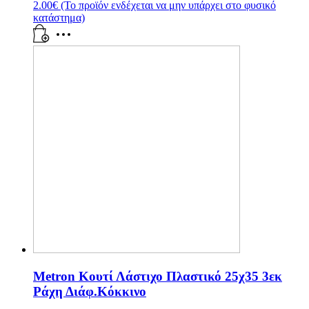
2.00
€
(Το προϊόν ενδέχεται να μην υπάρχει στο φυσικό
κατάστημα)
Metron Κουτί Λάστιχο Πλαστικό 25χ35 3εκ
Ράχη Διάφ.Κόκκινο