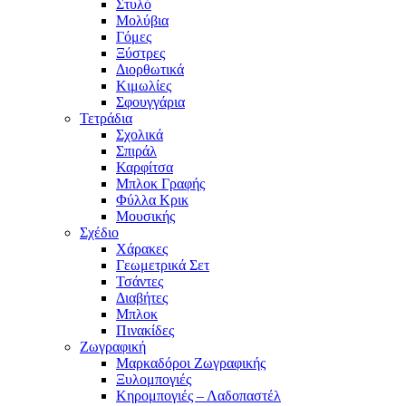
Στυλό
Μολύβια
Γόμες
Ξύστρες
Διορθωτικά
Κιμωλίες
Σφουγγάρια
Τετράδια
Σχολικά
Σπιράλ
Καρφίτσα
Μπλοκ Γραφής
Φύλλα Κρικ
Μουσικής
Σχέδιο
Χάρακες
Γεωμετρικά Σετ
Τσάντες
Διαβήτες
Μπλοκ
Πινακίδες
Ζωγραφική
Μαρκαδόροι Ζωγραφικής
Ξυλομπογιές
Κηρομπογιές – Λαδοπαστέλ