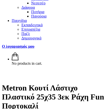
Νεσεσέρ
Διάφορα
Ποτήρια
Παγούρια
Παιχνίδια
Εκπαιδευτικά
Επιτραπέζια
Παζλ
Δημιουργικά
Ο λογαριασμός μου
No products in cart.
Metron Κουτί Λάστιχο
Πλαστικό 25χ35 3εκ Ράχη Fun
Πορτοκαλί