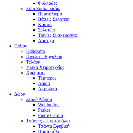
Φυλλάδες
Είδη Συσκευασίας
Περιτύλιγμα
Βάσεις Σελοτέιπ
Κουτιά
Σελοτέιπ
Ταινίες Συσκευασίας
Λάστιχα
Hobby
Καβαλέτα
Πινέλα – Εργαλεία
Τελάρα
Υλικά Χειροτεχνίας
Χρώματα
Τέμπερες
Λάδια
Ακρυλικά
Δώρα
Στυλό Δώρου
Wellingtton
Parker
Pierre Cardin
Τσάντες – Πορτοφόλια
Τσάντα Εφηβική
Πορτοφόλι