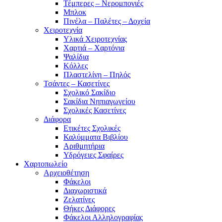
Τέμπερες – Νερομπογιές
Μπλοκ
Πινέλα – Παλέτες – Δοχεία
Χειροτεχνία
Υλικά Χειροτεχνίας
Χαρτιά – Χαρτόνια
Ψαλίδια
Κόλλες
Πλαστελίνη – Πηλός
Τσάντες – Κασετίνες
Σχολικό Σακίδιο
Σακίδια Νηπιαγωγείου
Σχολικές Κασετίνες
Διάφορα
Ετικέτες Σχολικές
Καλύμματα Βιβλίου
Αριθμητήρια
Υδρόγειες Σφαίρες
Χαρτοπωλείο
Αρχειοθέτηση
Φάκελοι
Διαχωριστικά
Ζελατίνες
Θήκες Διάφορες
Φάκελοι Αλληλογραφίας