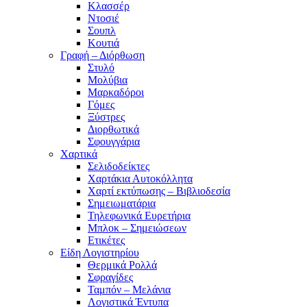
Κλασσέρ
Ντοσιέ
Σουπλ
Κουτιά
Γραφή – Διόρθωση
Στυλό
Μολύβια
Μαρκαδόροι
Γόμες
Ξύστρες
Διορθωτικά
Σφουγγάρια
Χαρτικά
Σελιδοδείκτες
Χαρτάκια Αυτοκόλλητα
Χαρτί εκτύπωσης – Βιβλιοδεσία
Σημειωματάρια
Τηλεφωνικά Ευρετήρια
Μπλοκ – Σημειώσεων
Ετικέτες
Είδη Λογιστηρίου
Θερμικά Ρολλά
Σφραγίδες
Ταμπόν – Μελάνια
Λογιστικά Έντυπα