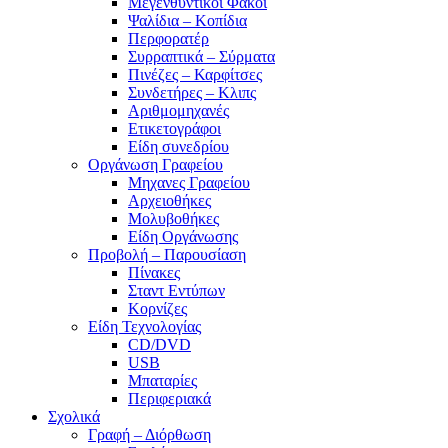
Μεγενθυντικοί Φακοί
Ψαλίδια – Κοπίδια
Περφορατέρ
Συρραπτικά – Σύρματα
Πινέζες – Καρφίτσες
Συνδετήρες – Κλιπς
Αριθμομηχανές
Ετικετογράφοι
Είδη συνεδρίου
Οργάνωση Γραφείου
Μηχανες Γραφείου
Αρχειοθήκες
Μολυβοθήκες
Είδη Οργάνωσης
Προβολή – Παρουσίαση
Πίνακες
Σταντ Εντύπων
Κορνίζες
Είδη Τεχνολογίας
CD/DVD
USB
Μπαταρίες
Περιφεριακά
Σχολικά
Γραφή – Διόρθωση