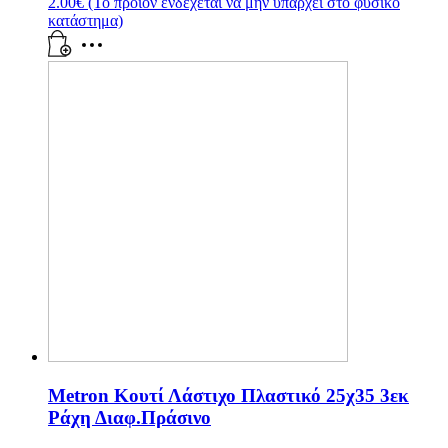
2.00
€
(Το προϊόν ενδέχεται να μην υπάρχει στο φυσικό
κατάστημα)
Metron Κουτί Λάστιχο Πλαστικό 25χ35 3εκ
Ράχη Διαφ.Πράσινο