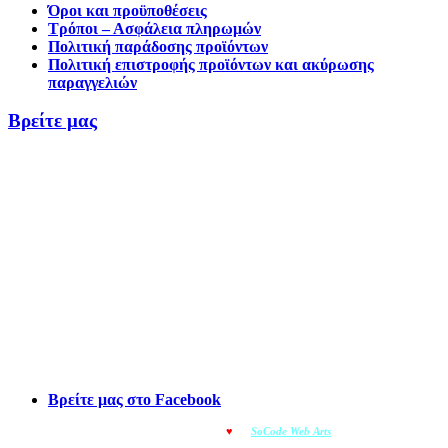
Όροι και προϋποθέσεις
Τρόποι – Ασφάλεια πληρωμών
Πολιτική παράδοσης προϊόντων
Πολιτική επιστροφής προϊόντων και ακύρωσης
παραγγελιών
Βρείτε μας
Βρείτε μας στο Facebook
© OMOIOTYPO - Made with
♥
by
SoCode Web Arts
© 2022