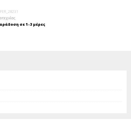
FER_28231
ροτεχνίας
ράδοση σε 1-3 μέρες