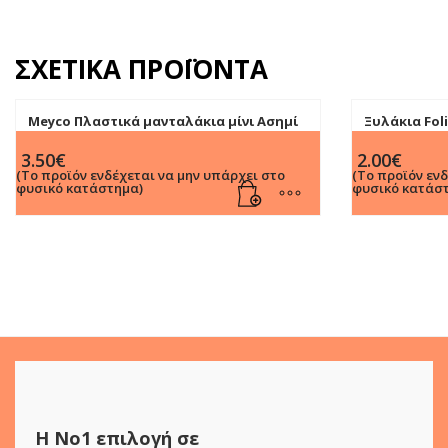
ΣΧΕΤΙΚΆ ΠΡΟΪΌΝΤΑ
Meyco Πλαστικά μανταλάκια μίνι Ασημί
Ξυλάκια Fol
18τμχ
114Χ10Χ2Mm 
3.50
€
2.00
€
(Το προϊόν ενδέχεται να μην υπάρχει στο
(Το προϊόν εν
φυσικό κατάστημα)
φυσικό κατάσ
Η Νο1 επιλογή σε