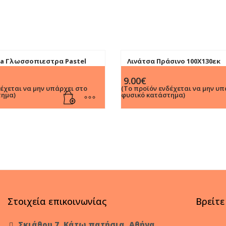
ia Γλωσσοπιεστρα Pastel
Λινάτσα Πράσινο 100Χ130εκ
Σετ 50Τεμ.
9.00
€
δέχεται να μην υπάρχει στο
(Το προϊόν ενδέχεται να μην υπ
τημα)
φυσικό κατάστημα)
Στοιχεία επικοινωνίας
Βρείτε
Σκιάθου 7, Κάτω πατήσια, Αθήνα,