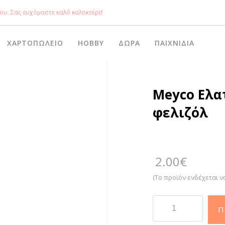
ου. Σας ευχόμαστε καλό καλοκαίρι!
ΧΑΡΤΟΠΩΛΕΊΟ
HOBBY
ΔΏΡΑ
ΠΑΙΧΝΊΔΙΑ
Meyco Ελα
φελιζόλ
2.00
€
(Το προϊόν ενδέχεται ν
Meyco
Π
Ελατήρια