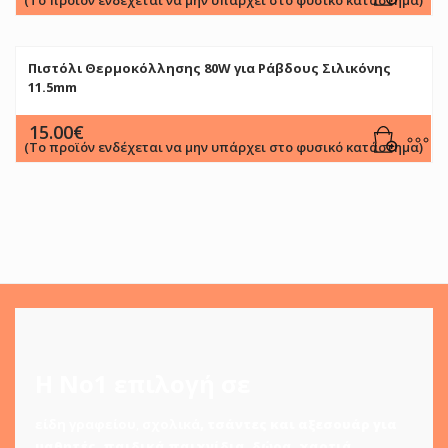
(Το προϊόν ενδέχεται να μην υπάρχει στο φυσικό κατάστημα)
Πιστόλι Θερμοκόλλησης 80W για Ράβδους Σιλικόνης
11.5mm
15.00
€
(Το προϊόν ενδέχεται να μην υπάρχει στο φυσικό κατάστημα)
Η Νο1 επιλογή σε
είδη γραφείου
,
σχολικά
,
τσάντες και αξεσουάρ για
μαθητές
,
παιδικά παιχνίδια
,
δώρα
,
χαρτιά