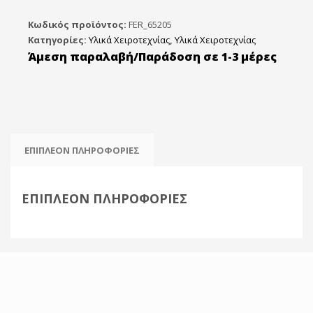
μανταλάκια
χειροτεχνίας
Κωδικός προϊόντος:
FER_65205
35mm
Κατηγορίες:
Υλικά Χειροτεχνίας
,
Υλικά Χειροτεχνίας
(Σετ25τεμ)
Άμεση παραλαβή/Παράδοση σε 1-3 μέρες
ποσότητα
ΕΠΙΠΛΈΟΝ ΠΛΗΡΟΦΟΡΊΕΣ
ΕΠΙΠΛΈΟΝ ΠΛΗΡΟΦΟΡΊΕΣ