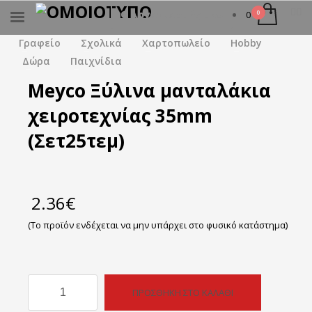
Ο λογαριασμός μου
0
×
ΑΝΑΖΉΤΗΣΗ
Γραφείο
Σχολικά
Χαρτοπωλείο
Hobby
Δώρα
Παιχνίδια
Meyco Ξύλινα μανταλάκια
χειροτεχνίας 35mm
(Σετ25τεμ)
2.36
€
(Το προϊόν ενδέχεται να μην υπάρχει στο φυσικό κατάστημα)
Meyco
ΠΡΟΣΘΉΚΗ ΣΤΟ ΚΑΛΆΘΙ
Ξύλινα