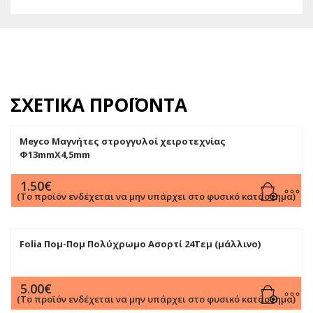
ΣΧΕΤΙΚΆ ΠΡΟΪΌΝΤΑ
Meyco Μαγνήτες στρογγυλοί χειροτεχνίας
Φ13mmX4,5mm
1.50
€
(Το προϊόν ενδέχεται να μην υπάρχει στο φυσικό κατάστημα)
Folia Πομ-Πομ Πολύχρωμο Ασορτί 24Τεμ (μάλλινο)
5.00
€
(Το προϊόν ενδέχεται να μην υπάρχει στο φυσικό κατάστημα)