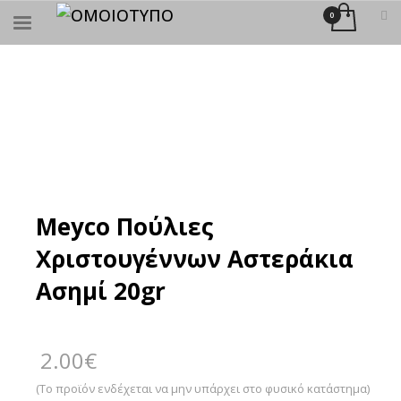
×
ΑΝΑΖΉΤΗΣΗ
Meyco Πούλιες
Χριστουγέννων Αστεράκια
Ασημί 20gr
2.00
€
(Το προϊόν ενδέχεται να μην υπάρχει στο φυσικό κατάστημα)