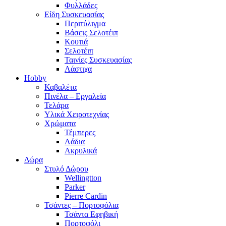
Φυλλάδες
Είδη Συσκευασίας
Περιτύλιγμα
Βάσεις Σελοτέιπ
Κουτιά
Σελοτέιπ
Ταινίες Συσκευασίας
Λάστιχα
Hobby
Καβαλέτα
Πινέλα – Εργαλεία
Τελάρα
Υλικά Χειροτεχνίας
Χρώματα
Τέμπερες
Λάδια
Ακρυλικά
Δώρα
Στυλό Δώρου
Wellingtton
Parker
Pierre Cardin
Τσάντες – Πορτοφόλια
Τσάντα Εφηβική
Πορτοφόλι