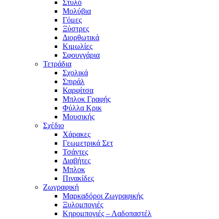
Στυλό
Μολύβια
Γόμες
Ξύστρες
Διορθωτικά
Κιμωλίες
Σφουγγάρια
Τετράδια
Σχολικά
Σπιράλ
Καρφίτσα
Μπλοκ Γραφής
Φύλλα Κρικ
Μουσικής
Σχέδιο
Χάρακες
Γεωμετρικά Σετ
Τσάντες
Διαβήτες
Μπλοκ
Πινακίδες
Ζωγραφική
Μαρκαδόροι Ζωγραφικής
Ξυλομπογιές
Κηρομπογιές – Λαδοπαστέλ