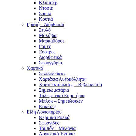
Κλασσέρ
Ντοσιέ
Σουπλ
Κουτιά
Γραφή – Διόρθωση
Στυλό
Μολύβια
Μαρκαδόροι
Γόμες
Ξύστρες
Διορθωτικά
Σφουγγάρια
Χαρτικά
Σελιδοδείκτες
Χαρτάκια Αυτοκόλλητα
Χαρτί εκτύπωσης – Βιβλιοδεσία
Σημειωματάρια
Τηλεφωνικά Ευρετήρια
Μπλοκ – Σημειώσεων
Ετικέτες
Είδη Λογιστηρίου
Θερμικά Ρολλά
Σφραγίδες
Ταμπόν – Μελάνια
Λογιστικά Έντυπα