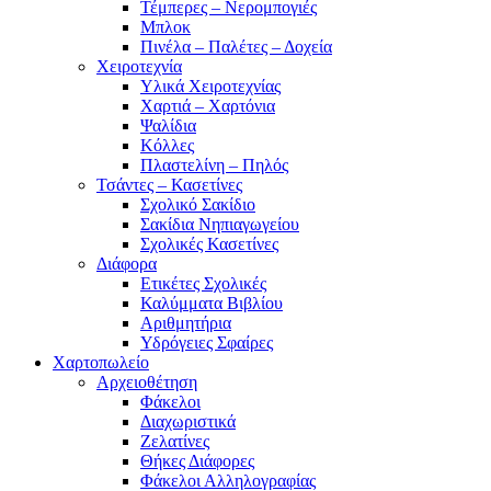
Τέμπερες – Νερομπογιές
Μπλοκ
Πινέλα – Παλέτες – Δοχεία
Χειροτεχνία
Υλικά Χειροτεχνίας
Χαρτιά – Χαρτόνια
Ψαλίδια
Κόλλες
Πλαστελίνη – Πηλός
Τσάντες – Κασετίνες
Σχολικό Σακίδιο
Σακίδια Νηπιαγωγείου
Σχολικές Κασετίνες
Διάφορα
Ετικέτες Σχολικές
Καλύμματα Βιβλίου
Αριθμητήρια
Υδρόγειες Σφαίρες
Χαρτοπωλείο
Αρχειοθέτηση
Φάκελοι
Διαχωριστικά
Ζελατίνες
Θήκες Διάφορες
Φάκελοι Αλληλογραφίας