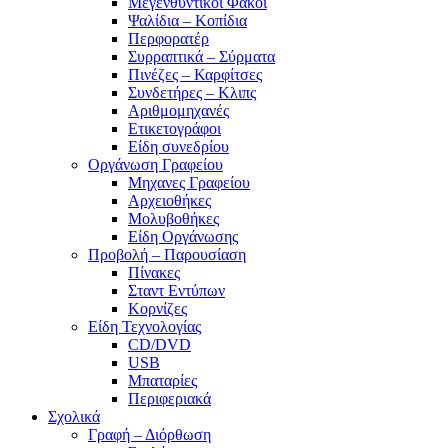
Μεγενθυντικοί Φακοί
Ψαλίδια – Κοπίδια
Περφορατέρ
Συρραπτικά – Σύρματα
Πινέζες – Καρφίτσες
Συνδετήρες – Κλιπς
Αριθμομηχανές
Ετικετογράφοι
Είδη συνεδρίου
Οργάνωση Γραφείου
Μηχανες Γραφείου
Αρχειοθήκες
Μολυβοθήκες
Είδη Οργάνωσης
Προβολή – Παρουσίαση
Πίνακες
Σταντ Εντύπων
Κορνίζες
Είδη Τεχνολογίας
CD/DVD
USB
Μπαταρίες
Περιφεριακά
Σχολικά
Γραφή – Διόρθωση