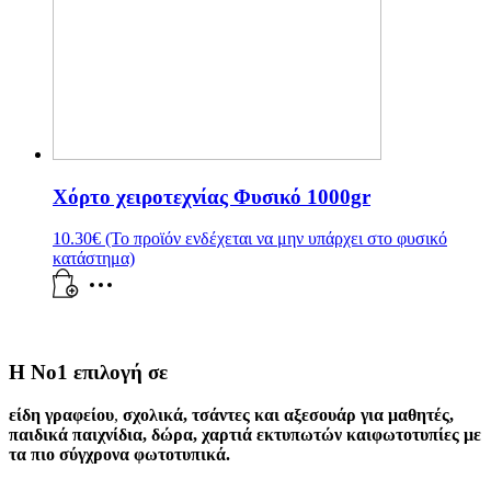
Χόρτο χειροτεχνίας Φυσικό 1000gr
10.30
€
(Το προϊόν ενδέχεται να μην υπάρχει στο φυσικό
κατάστημα)
Η Νο1 επιλογή σε
είδη γραφείου
,
σχολικά
,
τσάντες και αξεσουάρ για μαθητές
,
παιδικά παιχνίδια
,
δώρα
,
χαρτιά εκτυπωτών
και
φωτοτυπίες
με
τα πιο σύγχρονα φωτοτυπικά.