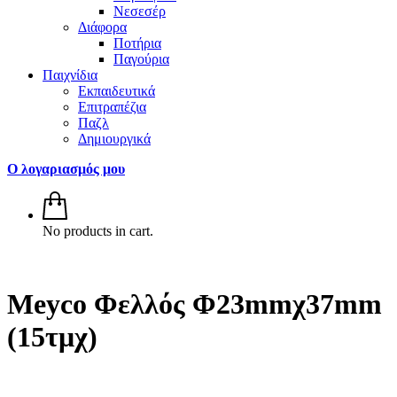
Νεσεσέρ
Διάφορα
Ποτήρια
Παγούρια
Παιχνίδια
Εκπαιδευτικά
Επιτραπέζια
Παζλ
Δημιουργικά
Ο λογαριασμός μου
No products in cart.
Meyco Φελλός Φ23mmχ37mm
(15τμχ)