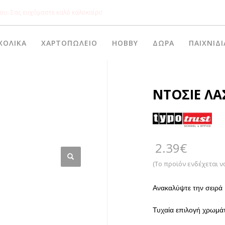
ου. Σας ευχόμαστε καλό καλοκαίρι!
ΧΟΛΙΚΆ
ΧΑΡΤΟΠΩΛΕΊΟ
HOBBY
ΔΏΡΑ
ΠΑΙΧΝΊΔΙ
ΝΤΟΣΙΕ ΛΑΣ
2.39
€
(Το προϊόν ενδέχεται ν
Ανακαλύψτε την σειρά 
Τυχαία επιλογή χρωμά