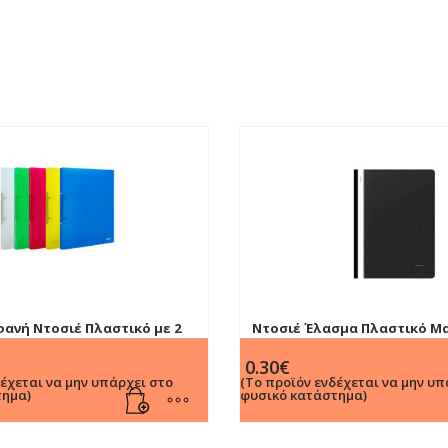
ανή Ντοσιέ Πλαστικό με 2
Ντοσιέ Έλασμα Πλαστικό Μ
Ράχη 2cm (Διάφορα Χρωμ)
0.30
€
δέχεται να μην υπάρχει στο
(Το προϊόν ενδέχεται να μην υπ
τημα)
φυσικό κατάστημα)