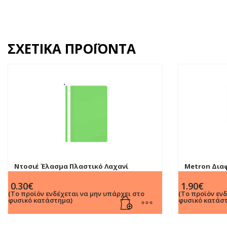
ΣΧΕΤΙΚΆ ΠΡΟΪΌΝΤΑ
Ντοσιέ Έλασμα Πλαστικό Λαχανί
Metron Διαφ
κρίκους Α4 
0.30
€
1.90
€
(Το προϊόν ενδέχεται να μην υπάρχει στο
(Το προϊόν εν
φυσικό κατάστημα)
φυσικό κατάσ