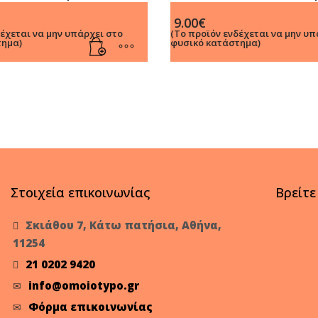
πλε Μελάνι
Rollerball στυλό με μπλε με
9.00
€
δέχεται να μην υπάρχει στο
(Το προϊόν ενδέχεται να μην υπ
τημα)
φυσικό κατάστημα)
Στοιχεία επικοινωνίας
Βρείτε
Σκιάθου 7, Κάτω πατήσια, Αθήνα,
11254
21 0202 9420
info@omoiotypo.gr
Φόρμα επικοινωνίας