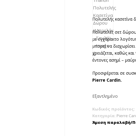
Πολυτελής κασετίνα
Πολυτελές σετ δώρου
με εγχάρακτο λογότ
μπορεί να διαχωρίσει
χρειάζεται, καθώς κα
έντονες ασημί – μαύρ
Προσφέρεται σε συσκ
Pierre Cardin.
Εξαντλημένο
Κωδικός προϊόντος:
Κατηγορία:
Pierre Car
Άμεση παραλαβή/Πα