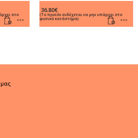
λάνι
Rollerball με Μπλε Mελάνι
36.80
€
άρχει στο
(Το προϊόν ενδέχεται να μην υπάρχει στο
φυσικό κατάστημα)
 μας