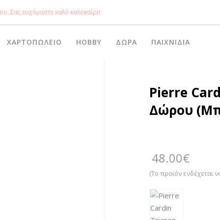
ου. Σας ευχόμαστε καλό καλοκαίρι!
ΧΑΡΤΟΠΩΛΕΊΟ
HOBBY
ΔΏΡΑ
ΠΑΙΧΝΊΔΙΑ
Pierre Car
Δώρου (Μπ
48.00
€
(Το προϊόν ενδέχεται ν