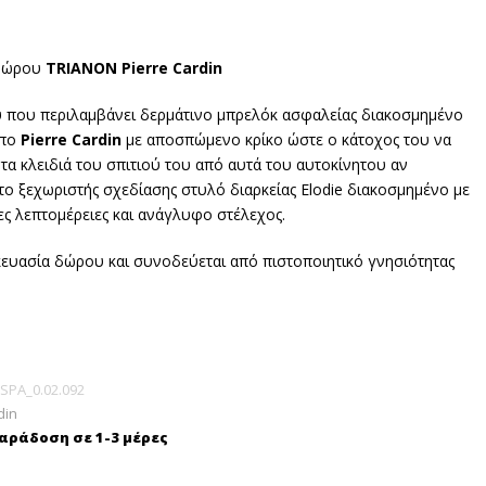
 δώρου
TRIANON Pierre Cardin
 που περιλαμβάνει δερμάτινο μπρελόκ ασφαλείας διακοσμημένο
υπο
Pierre Cardin
με αποσπώμενο κρίκο ώστε ο κάτοχος του να
 τα κλειδιά του σπιτιού του από αυτά του αυτοκίνητου αν
ι το ξεχωριστής σχεδίασης στυλό διαρκείας Elodie διακοσμημένο με
ες λεπτομέρειες και ανάγλυφο στέλεχος.
ευασία δώρου και συνοδεύεται από πιστοποιητικό γνησιότητας
SPA_0.02.092
din
ράδοση σε 1-3 μέρες