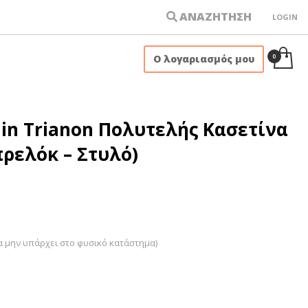
ΑΝΑΖΗΤΗΣΗ
LOGIN
×
Ο λογαριασμός μου
din Trianon Πολυτελής Κασετίνα
ρελόκ – Στυλό)
α μην υπάρχει στο φυσικό κατάστημα)