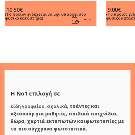
Κόκκινο στυλό με μπλε μελάνι
Στυλό με Μ
10.50
€
9.00
€
(Το προϊόν ενδέχεται να μην υπάρχει στο
(Το προϊόν εν
φυσικό κατάστημα)
φυσικό κατάσ
Η Νο1 επιλογή σε
είδη γραφείου
,
σχολικά
,
τσάντες και
αξεσουάρ για μαθητές
,
παιδικά παιχνίδια
,
δώρα
,
χαρτιά εκτυπωτών
και
φωτοτυπίες
με
τα πιο σύγχρονα φωτοτυπικά.