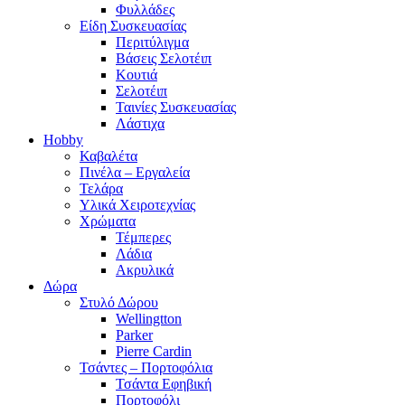
Φυλλάδες
Είδη Συσκευασίας
Περιτύλιγμα
Βάσεις Σελοτέιπ
Κουτιά
Σελοτέιπ
Ταινίες Συσκευασίας
Λάστιχα
Hobby
Καβαλέτα
Πινέλα – Εργαλεία
Τελάρα
Υλικά Χειροτεχνίας
Χρώματα
Τέμπερες
Λάδια
Ακρυλικά
Δώρα
Στυλό Δώρου
Wellingtton
Parker
Pierre Cardin
Τσάντες – Πορτοφόλια
Τσάντα Εφηβική
Πορτοφόλι