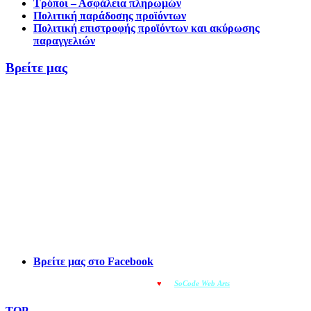
Τρόποι – Ασφάλεια πληρωμών
Πολιτική παράδοσης προϊόντων
Πολιτική επιστροφής προϊόντων και ακύρωσης
παραγγελιών
Βρείτε μας
Βρείτε μας στο Facebook
© OMOIOTYPO - Made with
♥
by
SoCode Web Arts
© 2022
TOP