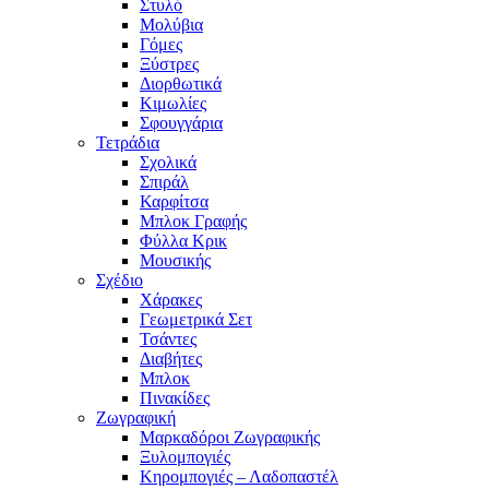
Στυλό
Μολύβια
Γόμες
Ξύστρες
Διορθωτικά
Κιμωλίες
Σφουγγάρια
Τετράδια
Σχολικά
Σπιράλ
Καρφίτσα
Μπλοκ Γραφής
Φύλλα Κρικ
Μουσικής
Σχέδιο
Χάρακες
Γεωμετρικά Σετ
Τσάντες
Διαβήτες
Μπλοκ
Πινακίδες
Ζωγραφική
Μαρκαδόροι Ζωγραφικής
Ξυλομπογιές
Κηρομπογιές – Λαδοπαστέλ