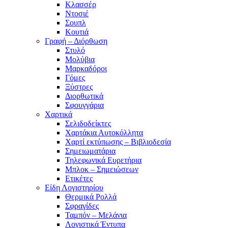
Κλασσέρ
Ντοσιέ
Σουπλ
Κουτιά
Γραφή – Διόρθωση
Στυλό
Μολύβια
Μαρκαδόροι
Γόμες
Ξύστρες
Διορθωτικά
Σφουγγάρια
Χαρτικά
Σελιδοδείκτες
Χαρτάκια Αυτοκόλλητα
Χαρτί εκτύπωσης – Βιβλιοδεσία
Σημειωματάρια
Τηλεφωνικά Ευρετήρια
Μπλοκ – Σημειώσεων
Ετικέτες
Είδη Λογιστηρίου
Θερμικά Ρολλά
Σφραγίδες
Ταμπόν – Μελάνια
Λογιστικά Έντυπα