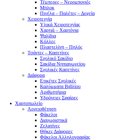
Τέμπερες – Νερομπογιές
Μπλοκ
Πινέλα – Παλέτες – Δοχεία
Χειροτεχνία
Υλικά Χειροτεχνίας
Χαρτιά – Χαρτόνια
Ψαλίδια
Κόλλες
Πλαστελίνη – Πηλός
Τσάντες – Κασετίνες
Σχολικό Σακίδιο
Σακίδια Νηπιαγωγείου
Σχολικές Κασετίνες
Διάφορα
Ετικέτες Σχολικές
Καλύμματα Βιβλίου
Αριθμητήρια
Υδρόγειες Σφαίρες
Χαρτοπωλείο
Αρχειοθέτηση
Φάκελοι
Διαχωριστικά
Ζελατίνες
Θήκες Διάφορες
Φάκελοι Αλληλογραφίας