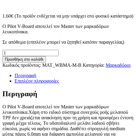
1.60
€
(Το προϊόν ενδέχεται να μην υπάρχει στο φυσικό κατάστημα)
Ο Pilot V-Board αποτελεί τον Master των μαρκαδόρων
λευκοπίνακα.
Σε απόθεμα (επιπλέον μπορεί να ζητηθεί κατόπιν παραγγελίας)
Pilot
V-
Προσθήκη στο καλάθι
Board
Κωδικός προϊόντος:
MAT_WBMA-M-B
Κατηγορία:
Μαρκαδόροι
medium
μαρκαδόρος
Περιγραφή
πίνακα
Επιπλέον πληροφορίες
Μαύρο
2.3mm
Περιγραφή
ποσότητα
Ο Pilot V-Board αποτελεί τον Master των μαρκαδόρων
λευκοπίνακα.Χάρη στο ειδικό σύστημα συνεχούς ροής μελανιού
TPF δεν χρειάζεται ανακίνηση πριν τη χρήση και προσφέρει έντονη
γραφή μέχρι τέλους. Το υδατοδιαλυτό μελάνι λαδιού σβήνει
εύκολα, χωρίς να αφήνει σημάδια. Διαθέτει στρογγυλή medium
μύτης πάχος 6.0mm και διάφανη αμπούλα μελανιού για να