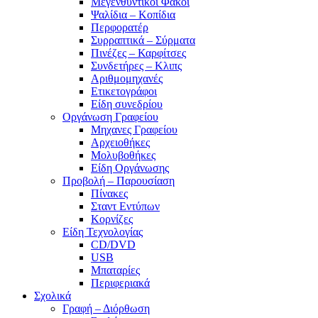
Μεγενθυντικοί Φακοί
Ψαλίδια – Κοπίδια
Περφορατέρ
Συρραπτικά – Σύρματα
Πινέζες – Καρφίτσες
Συνδετήρες – Κλιπς
Αριθμομηχανές
Ετικετογράφοι
Είδη συνεδρίου
Οργάνωση Γραφείου
Μηχανες Γραφείου
Αρχειοθήκες
Μολυβοθήκες
Είδη Οργάνωσης
Προβολή – Παρουσίαση
Πίνακες
Σταντ Εντύπων
Κορνίζες
Είδη Τεχνολογίας
CD/DVD
USB
Μπαταρίες
Περιφεριακά
Σχολικά
Γραφή – Διόρθωση