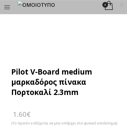
×
ΑΝΑΖΉΤΗΣΗ
Pilot V-Board medium
μαρκαδόρος πίνακα
Πορτοκαλί 2.3mm
1.60
€
(Το προϊόν ενδέχεται να μην υπάρχει στο φυσικό κατάστημα)