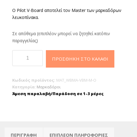
Ο Pilot V-Board αποτελεί τον Master των μαρκαδόρων
λευκοπίνακα.
Σε απόθεμα (επιπλέον μπορεί να ζητηθεί κατόπιν
παραγγελίας)
Pilot
ΠΡΟΣΘΉΚΗ ΣΤΟ ΚΑΛΆΘΙ
V-
Board
medium
Κωδικός προϊόντος:
MAT_WBMA-VBM-M-O
μαρκαδόρος
Κατηγορία:
Μαρκαδόροι
πίνακα
Άμεση παραλαβή/Παράδοση σε 1-3 μέρες
Πορτοκαλί
2.3mm
ποσότητα
ΠΕΡΙΓΡΑΦΉ
ΕΠΙΠΛΈΟΝ ΠΛΗΡΟΦΟΡΊΕΣ