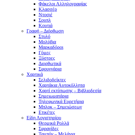
Φάκελοι Αλληλογραφίας
Κλασσέρ
Ντοσιέ
Σουπλ
Κουτιά
Γραφή – Διόρθωση
Στυλό
Μολύβια
Μαρκαδόροι
Γόμες
Ξύστρες
Διορθωτικά
Σφουγγάρια
Χαρτικά
Σελιδοδείκτες
Χαρτάκια Αυτοκόλλητα
Χαρτί εκτύπωσης – Βιβλιοδεσία
Σημειωματάρια
Τηλεφωνικά Ευρετήρια
Μπλοκ – Σημειώσεων
Ετικέτες
Είδη Λογιστηρίου
Θερμικά Ρολλά
Σφραγίδες
Ταμπόν – Μελάνια