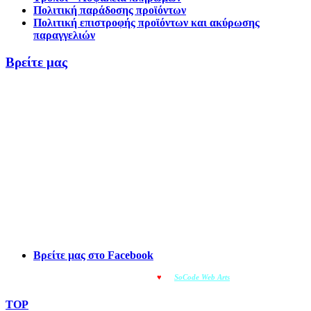
Πολιτική παράδοσης προϊόντων
Πολιτική επιστροφής προϊόντων και ακύρωσης
παραγγελιών
Βρείτε μας
Βρείτε μας στο Facebook
© OMOIOTYPO - Made with
♥
by
SoCode Web Arts
© 2022
TOP