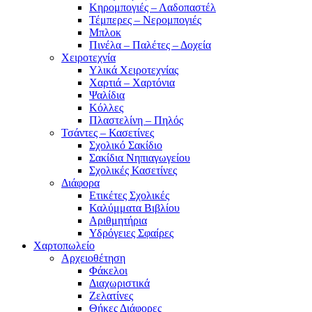
Κηρομπογιές – Λαδοπαστέλ
Τέμπερες – Νερομπογιές
Μπλοκ
Πινέλα – Παλέτες – Δοχεία
Χειροτεχνία
Υλικά Χειροτεχνίας
Χαρτιά – Χαρτόνια
Ψαλίδια
Κόλλες
Πλαστελίνη – Πηλός
Τσάντες – Κασετίνες
Σχολικό Σακίδιο
Σακίδια Νηπιαγωγείου
Σχολικές Κασετίνες
Διάφορα
Ετικέτες Σχολικές
Καλύμματα Βιβλίου
Αριθμητήρια
Υδρόγειες Σφαίρες
Χαρτοπωλείο
Αρχειοθέτηση
Φάκελοι
Διαχωριστικά
Ζελατίνες
Θήκες Διάφορες