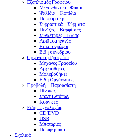
Εξοπλισμός Γραφείου
Μεγενθυντικοί Φακοί
Ψαλίδια – Κοπίδια
Περφορατέρ
Συρραπτικά – Σύρματα
Πινέζες – Καρφίτσες
Συνδετήρες – Κλιπς
Αριθμομηχανές
Ετικετογράφοι
Είδη συνεδρίου
Οργάνωση Γραφείου
Μηχανες Γραφείου
Αρχειοθήκες
Μολυβοθήκες
Είδη Οργάνωσης
Προβολή – Παρουσίαση
Πίνακες
Σταντ Εντύπων
Κορνίζες
Είδη Τεχνολογίας
CD/DVD
USB
Μπαταρίες
Περιφεριακά
Σχολικά