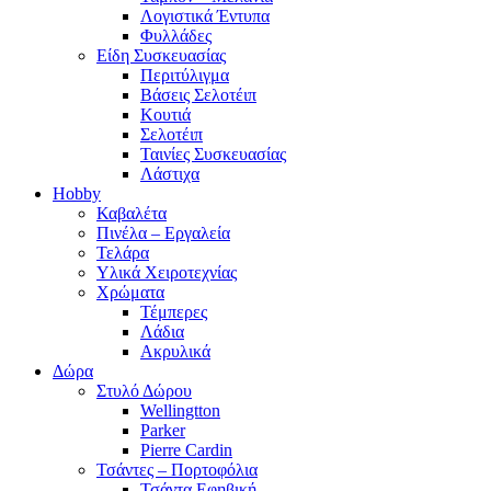
Λογιστικά Έντυπα
Φυλλάδες
Είδη Συσκευασίας
Περιτύλιγμα
Βάσεις Σελοτέιπ
Κουτιά
Σελοτέιπ
Ταινίες Συσκευασίας
Λάστιχα
Hobby
Καβαλέτα
Πινέλα – Εργαλεία
Τελάρα
Υλικά Χειροτεχνίας
Χρώματα
Τέμπερες
Λάδια
Ακρυλικά
Δώρα
Στυλό Δώρου
Wellingtton
Parker
Pierre Cardin
Τσάντες – Πορτοφόλια
Τσάντα Εφηβική