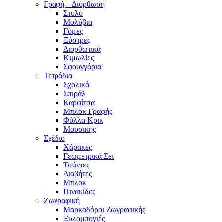
Γραφή – Διόρθωση
Στυλό
Μολύβια
Γόμες
Ξύστρες
Διορθωτικά
Κιμωλίες
Σφουγγάρια
Τετράδια
Σχολικά
Σπιράλ
Καρφίτσα
Μπλοκ Γραφής
Φύλλα Κρικ
Μουσικής
Σχέδιο
Χάρακες
Γεωμετρικά Σετ
Τσάντες
Διαβήτες
Μπλοκ
Πινακίδες
Ζωγραφική
Μαρκαδόροι Ζωγραφικής
Ξυλομπογιές