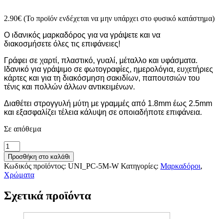
2.90
€
(Το προϊόν ενδέχεται να μην υπάρχει στο φυσικό κατάστημα)
Ο ιδανικός μαρκαδόρος για να γράψετε και να
διακοσμήσετε όλες τις επιφάνειες!
Γράφει σε χαρτί, πλαστικό, γυαλί, μέταλλο και υφάσματα.
Ιδανικό για γράψιμο σε φωτογραφίες, ημερολόγια, ευχετήριες
κάρτες και για τη διακόσμηση σακιδίων, παπουτσιών του
τένις και πολλών άλλων αντικειμένων.
Διαθέτει στρογγυλή μύτη με γραμμές από 1.8mm έως 2.5mm
και εξασφαλίζει τέλεια κάλυψη σε οποιαδήποτε επιφάνεια.
Σε απόθεμα
Posca
Μαρκαδόρος
Προσθήκη στο καλάθι
PC-
Κωδικός προϊόντος:
UNI_PC-5M-W
Κατηγορίες:
Μαρκαδόροι
,
5M
Χρώματα
Medium
Λευκό
Σχετικά προϊόντα
ποσότητα