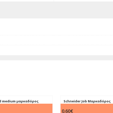
ard medium μαρκαδόρος
Schneider Job Μαρκαδόρος
ινο 2.3mm
Υπογράμμισης Τυρκουάζ π
0.60
€