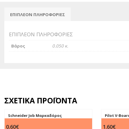
ΕΠΙΠΛΈΟΝ ΠΛΗΡΟΦΟΡΊΕΣ
ΕΠΙΠΛΈΟΝ ΠΛΗΡΟΦΟΡΊΕΣ
Βάρος
0.050 κ.
ΣΧΕΤΙΚΆ ΠΡΟΪΌΝΤΑ
Schneider Job Μαρκαδόρος
Pilot V-Bo
Υπογράμμισης Ρόζ 5mm
πίνακα Κόκκ
0.60
€
1.60
€