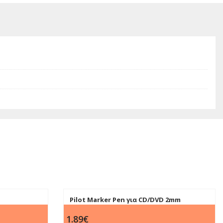
Pilot Marker Pen για CD/DVD 2mm
αστέλ 5mm
Μαύρος
1.89
€