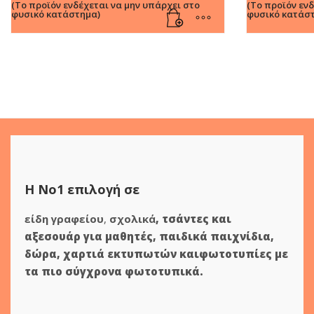
(Το προϊόν ενδέχεται να μην υπάρχει στο
(Το προϊόν εν
φυσικό κατάστημα)
φυσικό κατάσ
Η Νο1 επιλογή σε
είδη γραφείου
,
σχολικά
,
τσάντες και
αξεσουάρ για μαθητές
,
παιδικά παιχνίδια
,
δώρα
,
χαρτιά εκτυπωτών
και
φωτοτυπίες
με
τα πιο σύγχρονα φωτοτυπικά.