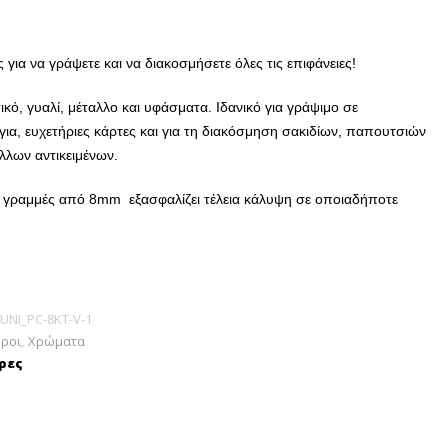
για να γράψετε και να διακοσμήσετε όλες τις επιφάνειες!
ικό, γυαλί, μέταλλο και υφάσματα. Ιδανικό για γράψιμο σε
ια, ευχετήριες κάρτες και για τη διακόσμηση σακιδίων, παπουτσιών
άλλων αντικειμένων.
με γραμμές από 8mm εξασφαλίζει τέλεια κάλυψη σε οποιαδήποτε
UNI_PC-8KT-V-1
ροι
,
Χρώματα
ρες