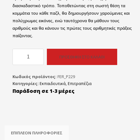
διασκεδαστικό τρόπο. Τοποθετώντας στη σωστή θέση τα
κομμάτια του κάθε παζλ, θα δημιουργήσουν χαρούμενες και
πολύχρωμες εικόνες, ενώ ταυτόχρονα θα μάθουν τους
αριθμούς και θα κάνουν τις πρώτες τους αριθμητικές πράξεις
παίζοντας.
Remoundo
ΠΡΟΣΘΉΚΗ ΣΤΟ ΚΑΛΆΘΙ
Παίζω
και
Μαθαίνω
Κωδικός προϊόντος:
FER_P229
να
Κατηγορίες:
Εκπαιδευτικά
,
Επιτραπέζια
Μετράω
Παράδοση σε 1-3 μέρες
ποσότητα
ΕΠΙΠΛΈΟΝ ΠΛΗΡΟΦΟΡΊΕΣ