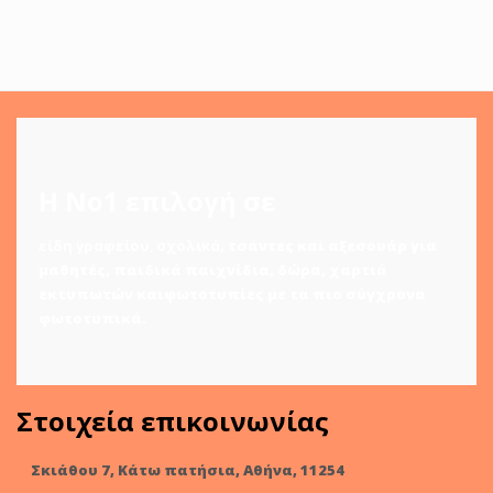
Η Νο1 επιλογή σε
είδη γραφείου
,
σχολικά
,
τσάντες και αξεσουάρ για
μαθητές
,
παιδικά παιχνίδια
,
δώρα
,
χαρτιά
εκτυπωτών
και
φωτοτυπίες
με τα πιο σύγχρονα
φωτοτυπικά.
Στοιχεία επικοινωνίας
Σκιάθου 7, Κάτω πατήσια, Αθήνα, 11254