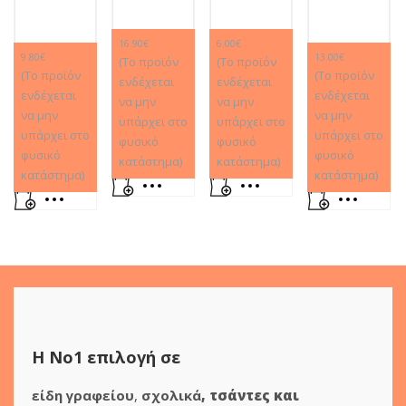
16.90
€
6.00
€
9.80
€
13.00
€
(Το προϊόν
(Το προϊόν
(Το προϊόν
(Το προϊόν
ενδέχεται
ενδέχεται
ενδέχεται
ενδέχεται
Eπιτραπέζιο
Remoundo
να μην
να μην
Κατασκευή
Επιτραπέζιο
να μην
να μην
υπάρχει στο
υπάρχει στο
Παιχνίδι
Παίζω και
υπάρχει στο
υπάρχει στο
Stem
Παιχνίδι
φυσικό
φυσικό
Cortex
Μαθαίνω
φυσικό
φυσικό
κατάστημα)
κατάστημα)
Μετεωρολογικός
Recollect –
Challenge
να
κατάστημα)
κατάστημα)
Σταθμός
Ταξίδι
CO-1
Μετράω
(621965)
Στο Χρόνο
RC-03
Η Νο1 επιλογή σε
είδη γραφείου
,
σχολικά
,
τσάντες και