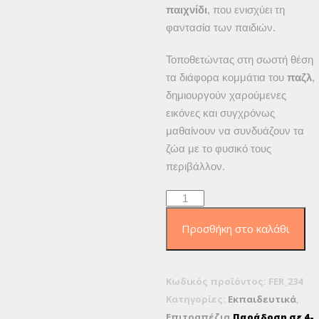
παιχνίδι
, που ενισχύει τη
φαντασία των παιδιών.
Τοποθετώντας στη σωστή θέση
τα διάφορα κομμάτια του
παζλ
,
δημιουργούν χαρούμενες
εικόνες και συγχρόνως
μαθαίνουν να συνδυάζουν τα
ζώα με το φυσικό τους
περιβάλλον.
Remoundo
Τα
Προσθήκη στο καλάθι
ζώα
γύρω
μας
Κωδικός προϊόντος:
FER_234
ποσότητα
Κατηγορίες:
Εκπαιδευτικά
,
Επιτραπέζια
Παράδοση σε 4-