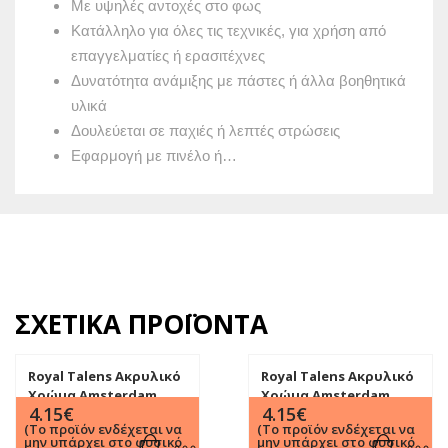
Με υψηλές αντοχές στο φως
Κατάλληλο για όλες τις τεχνικές, για χρήση από
επαγγελματίες ή ερασιτέχνες
Δυνατότητα ανάμιξης με πάστες ή άλλα βοηθητικά
υλικά
Δουλεύεται σε παχιές ή λεπτές στρώσεις
Εφαρμογή με πινέλο ή…
ΣΧΕΤΙΚΆ ΠΡΟΪΌΝΤΑ
Royal Talens Ακρυλικό
Royal Talens Ακρυλικό
Χρώμα Amsterdam
Χρώμα Amsterdam
4.15
€
4.15
€
Standard 120 ml 369
Standard 120 ml 396
(Το προϊόν ενδέχεται να
(Το προϊόν ενδέχεται να
Primary Magenta
Naph. Red Med.
μην υπάρχει στο φυσικό
μην υπάρχει στο φυσικό