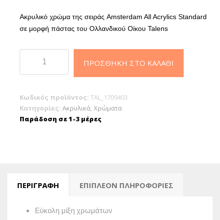
Ακρυλικό χρώμα της σειράς Amsterdam All Acrylics Standard
σε μορφή πάστας του Ολλανδικού Οίκου Talens
Royal
ΠΡΟΣΘΉΚΗ ΣΤΟ ΚΑΛΆΘΙ
Talens
Ακρυλικό
Χρώμα
Κωδικός προϊόντος:
TAL_1709403
Amsterdam
Κατηγορίες:
Ακρυλικά
,
Χρώματα
Standard
Παράδοση σε 1-3 μέρες
120
ml
403
Vandyke
Brown
ΠΕΡΙΓΡΑΦΉ
ΕΠΙΠΛΈΟΝ ΠΛΗΡΟΦΟΡΊΕΣ
ποσότητα
Εύκολη μίξη χρωμάτων