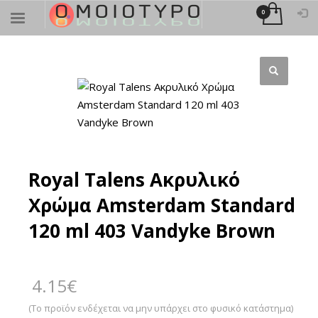
×
ΑΝΑΖΉΤΗΣΗ
Royal Talens Ακρυλικό
Χρώμα Amsterdam Standard
120 ml 403 Vandyke Brown
4.15
€
(Το προϊόν ενδέχεται να μην υπάρχει στο φυσικό κατάστημα)