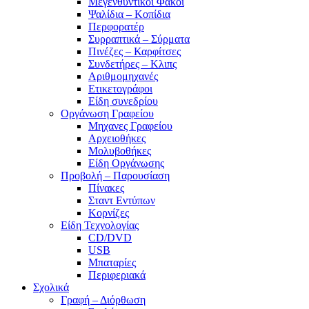
Μεγενθυντικοί Φακοί
Ψαλίδια – Κοπίδια
Περφορατέρ
Συρραπτικά – Σύρματα
Πινέζες – Καρφίτσες
Συνδετήρες – Κλιπς
Αριθμομηχανές
Ετικετογράφοι
Είδη συνεδρίου
Οργάνωση Γραφείου
Μηχανες Γραφείου
Αρχειοθήκες
Μολυβοθήκες
Είδη Οργάνωσης
Προβολή – Παρουσίαση
Πίνακες
Σταντ Εντύπων
Κορνίζες
Είδη Τεχνολογίας
CD/DVD
USB
Μπαταρίες
Περιφεριακά
Σχολικά
Γραφή – Διόρθωση