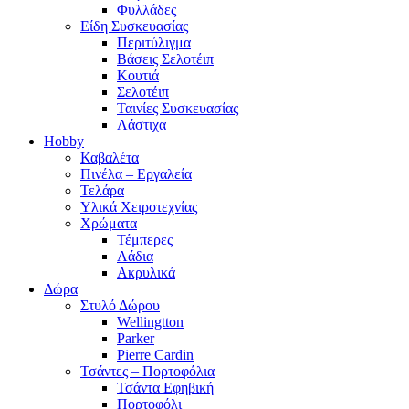
Φυλλάδες
Είδη Συσκευασίας
Περιτύλιγμα
Βάσεις Σελοτέιπ
Κουτιά
Σελοτέιπ
Ταινίες Συσκευασίας
Λάστιχα
Hobby
Καβαλέτα
Πινέλα – Εργαλεία
Τελάρα
Υλικά Χειροτεχνίας
Χρώματα
Τέμπερες
Λάδια
Ακρυλικά
Δώρα
Στυλό Δώρου
Wellingtton
Parker
Pierre Cardin
Τσάντες – Πορτοφόλια
Τσάντα Εφηβική
Πορτοφόλι