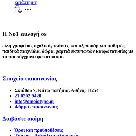
κατάστημα)
Η Νο1 επιλογή σε
είδη γραφείου
,
σχολικά
,
τσάντες και αξεσουάρ για μαθητές
,
παιδικά παιχνίδια
,
δώρα
,
χαρτιά εκτυπωτών
και
φωτοτυπίες
με
τα πιο σύγχρονα φωτοτυπικά.
Στοιχεία επικοινωνίας
Σκιάθου 7, Κάτω πατήσια, Αθήνα, 11254
21 0202 9420
info@omoiotypo.gr
Φόρμα επικοινωνίας
Διαβάστε ακόμη
Όροι και προϋποθέσεις
Τρόποι – Ασφάλεια πληρωμών