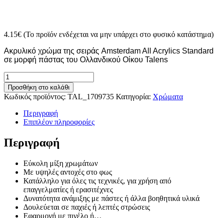
4.15
€
(Το προϊόν ενδέχεται να μην υπάρχει στο φυσικό κατάστημα)
Ακρυλικό χρώμα της σειράς Amsterdam All Acrylics Standard
σε μορφή πάστας του Ολλανδικού Οίκου Talens
Royal
Talens
Προσθήκη στο καλάθι
Ακρυλικό
Κωδικός προϊόντος:
TAL_1709735
Κατηγορία:
Χρώματα
Χρώμα
Amsterdam
Περιγραφή
Standard
Επιπλέον πληροφορίες
120
ml
Περιγραφή
735
Oxide
Εύκολη μίξη χρωμάτων
Black
Με υψηλές αντοχές στο φως
ποσότητα
Κατάλληλο για όλες τις τεχνικές, για χρήση από
επαγγελματίες ή ερασιτέχνες
Δυνατότητα ανάμιξης με πάστες ή άλλα βοηθητικά υλικά
Δουλεύεται σε παχιές ή λεπτές στρώσεις
Εφαρμογή με πινέλο ή…