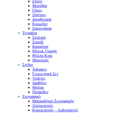
Στυλό
Μολύβια
Γόμες
Ξύστρες
Διορθωτικά
Κιμωλίες
Σφουγγάρια
Τετράδια
Σχολικά
Σπιράλ
Καρφίτσα
Μπλοκ Γραφής
Φύλλα Κρικ
Μουσικής
Σχέδιο
Χάρακες
Γεωμετρικά Σετ
Τσάντες
Διαβήτες
Μπλοκ
Πινακίδες
Ζωγραφική
Μαρκαδόροι Ζωγραφικής
Ξυλομπογιές
Κηρομπογιές – Λαδοπαστέλ