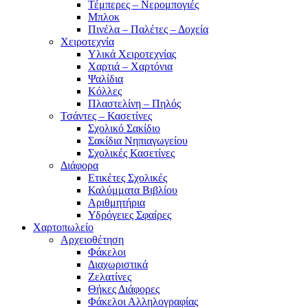
Τέμπερες – Νερομπογιές
Μπλοκ
Πινέλα – Παλέτες – Δοχεία
Χειροτεχνία
Υλικά Χειροτεχνίας
Χαρτιά – Χαρτόνια
Ψαλίδια
Κόλλες
Πλαστελίνη – Πηλός
Τσάντες – Κασετίνες
Σχολικό Σακίδιο
Σακίδια Νηπιαγωγείου
Σχολικές Κασετίνες
Διάφορα
Ετικέτες Σχολικές
Καλύμματα Βιβλίου
Αριθμητήρια
Υδρόγειες Σφαίρες
Χαρτοπωλείο
Αρχειοθέτηση
Φάκελοι
Διαχωριστικά
Ζελατίνες
Θήκες Διάφορες
Φάκελοι Αλληλογραφίας