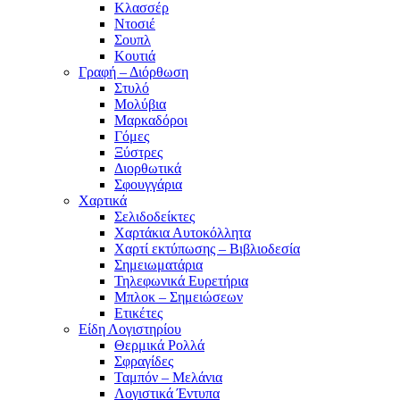
Κλασσέρ
Ντοσιέ
Σουπλ
Κουτιά
Γραφή – Διόρθωση
Στυλό
Μολύβια
Μαρκαδόροι
Γόμες
Ξύστρες
Διορθωτικά
Σφουγγάρια
Χαρτικά
Σελιδοδείκτες
Χαρτάκια Αυτοκόλλητα
Χαρτί εκτύπωσης – Βιβλιοδεσία
Σημειωματάρια
Τηλεφωνικά Ευρετήρια
Μπλοκ – Σημειώσεων
Ετικέτες
Είδη Λογιστηρίου
Θερμικά Ρολλά
Σφραγίδες
Ταμπόν – Μελάνια
Λογιστικά Έντυπα