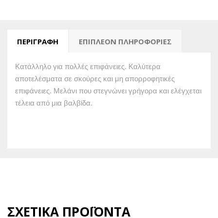
ΠΕΡΙΓΡΑΦΉ
ΕΠΙΠΛΈΟΝ ΠΛΗΡΟΦΟΡΊΕΣ
Κατάλληλο για πολλές επιφάνειες.
Καλύτερα
αποτελέσματα σε σκούρες και μη απορροφητικές
επιφάνειες.
Μελάνι που στεγνώνει γρήγορα και ελέγχεται
τέλεια από μια βαλβίδα.
ΣΧΕΤΙΚΆ ΠΡΟΪΌΝΤΑ