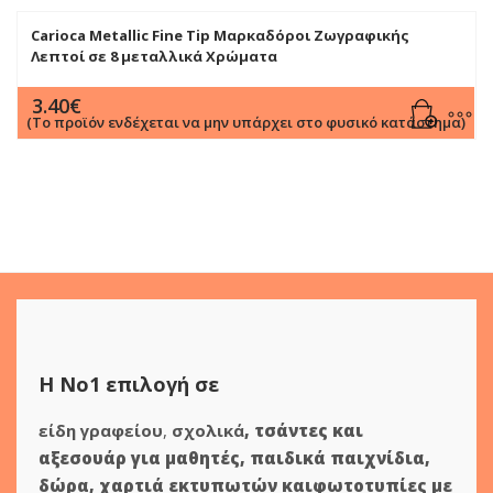
Carioca Metallic Fine Tip Μαρκαδόροι Ζωγραφικής
Λεπτοί σε 8 μεταλλικά Χρώματα
3.40
€
(Το προϊόν ενδέχεται να μην υπάρχει στο φυσικό κατάστημα)
Η Νο1 επιλογή σε
είδη γραφείου
,
σχολικά
,
τσάντες και
αξεσουάρ για μαθητές
,
παιδικά παιχνίδια
,
δώρα
,
χαρτιά εκτυπωτών
και
φωτοτυπίες
με