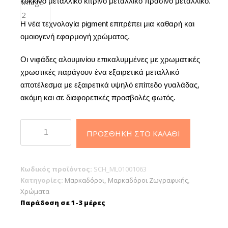
κόκκινο μεταλλικό κίτρινο μεταλλικό πράσινο μεταλλικό.
Η νέα τεχνολογία pigment επιτρέπει μια καθαρή και
ομοιογενή εφαρμογή χρώματος.
Οι νιφάδες αλουμινίου επικαλυμμένες με χρωματικές
χρωστικές παράγουν ένα εξαιρετικά μεταλλικό
αποτέλεσμα με εξαιρετικά υψηλό επίπεδο γυαλάδας,
ακόμη και σε διαφορετικές προσβολές φωτός.
Schneider
ΠΡΟΣΘΉΚΗ ΣΤΟ ΚΑΛΆΘΙ
Μαρκαδόροι
Paint-
it
Κωδικός προϊόντος:
SCH_ML01001063
Metallic
Κατηγορίες:
Μαρκαδόροι
,
Μαρκαδόροι Ζωγραφικής
,
011
Χρώματα
(2mm)
Παράδοση σε 1-3 μέρες
Yellow
ποσότητα