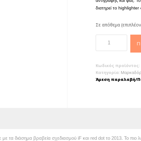
αντιγραφής και φαξ.
Το
διατηρεί το highlighter
Σε απόθεμα (επιπλέον
Schneider
Π
Job
Μαρκαδόρος
Υπογράμμισης
Κωδικός προϊόντος:
Γκρί
Κατηγορία:
Μαρκαδόρ
5mm
Άμεση παραλαβή/Πα
ποσότητα
 με τα διάσημα βραβεία σχεδιασμού iF και red dot το 2013. Το πιο 