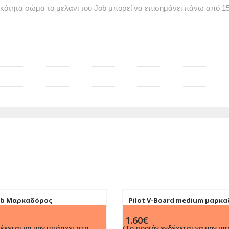
κότητα σώμα το μελανι του Job μπορεί να επισημάνει πάνω από 15.
Job Μαρκαδόρος
Pilot V-Board medium μαρκ
ης Πράσινος 5mm
πίνακα Πορτοκαλί 2.3mm
1.60
€
δέχεται να μην υπάρχει στο
(Το προϊόν ενδέχεται να μην υπ