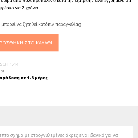
 σώμα από πολυπροπυλένιο κατά της εξάτμισης είναι εγγυημένο ότι
 φρέσκο για 2 χρόνια.
 μπορεί να ζητηθεί κατόπιν παραγγελίας)
ΡΟΣΘΉΚΗ ΣΤΟ ΚΑΛΆΘΙ
SCH_1514
οι
ράδοση σε 1-3 μέρες
λεπτό σχήμα με στρογγυλεμένες άκρες είναι ιδανικό για να