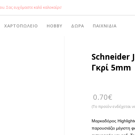
ου. Σας ευχόμαστε καλό καλοκαίρι!
ΧΑΡΤΟΠΩΛΕΊΟ
HOBBY
ΔΏΡΑ
ΠΑΙΧΝΊΔΙΑ
Schneider
Γκρί 5mm
0.70
€
(Το προϊόν ενδέχεται ν
Μαρκαδόρος Highlight
παρουσιάζει μέγιστη φ