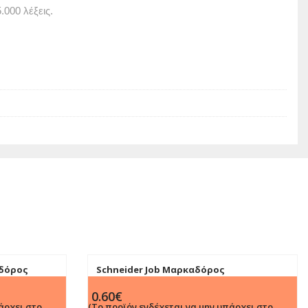
000 λέξεις.
αδόρος
Schneider Job Μαρκαδόρος
Υπογράμμισης Ρόζ 5mm
0.60
€
άρχει στο
(Το προϊόν ενδέχεται να μην υπάρχει στο