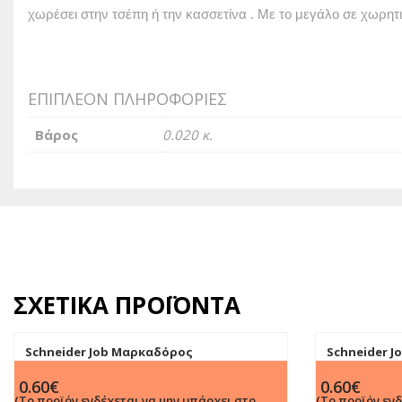
χωρέσει στην τσέπη ή την κασσετίνα .
Με το μεγάλο σε χωρητι
ΕΠΙΠΛΈΟΝ ΠΛΗΡΟΦΟΡΊΕΣ
Βάρος
0.020 κ.
ΣΧΕΤΙΚΆ ΠΡΟΪΌΝΤΑ
Schneider Job Μαρκαδόρος
Schneider 
Υπογράμμισης Τυρκουάζ παστέλ 5mm
Υπογράμμισ
0.60
€
0.60
€
(Το προϊόν ενδέχεται να μην υπάρχει στο
(Το προϊόν εν