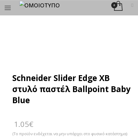
×
ΑΝΑΖΉΤΗΣΗ
Schneider Slider Edge XB
στυλό παστέλ Ballpoint Baby
Blue
1.05
€
(Το προϊόν ενδέχεται να μην υπάρχει στο φυσικό κατάστημα)