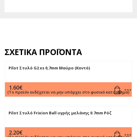
ΣΧΕΤΙΚΆ ΠΡΟΪΌΝΤΑ
Pilot Στυλό G2 xs 0,7mm Μαύρο (Κοντό)
1.60
€
(Το προϊόν ενδέχεται να μην υπάρχει στο φυσικό κατάστημα)
Pilot Στυλό Frixion Ball υγρής μελάνης 0.7mm Ρόζ
2.20
€