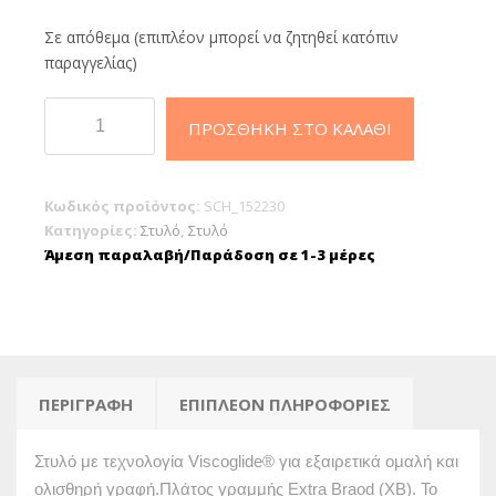
Σε απόθεμα (επιπλέον μπορεί να ζητηθεί κατόπιν
παραγγελίας)
Schneider
ΠΡΟΣΘΉΚΗ ΣΤΟ ΚΑΛΆΘΙ
Slider
Edge
XB
Κωδικός προϊόντος:
SCH_152230
στυλό
Κατηγορίες:
Στυλό
,
Στυλό
παστέλ
Άμεση παραλαβή/Παράδοση σε 1-3 μέρες
Ballpoint
Baby
Blue
ποσότητα
ΠΕΡΙΓΡΑΦΉ
ΕΠΙΠΛΈΟΝ ΠΛΗΡΟΦΟΡΊΕΣ
Στυλό με τεχνολογία Viscoglide® για εξαιρετικά ομαλή και
ολισθηρή γραφή.Πλάτος γραμμής Extra Braod (XB). Το