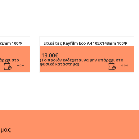
5X72mm 100Φ
Ετικέτες Rayfilm Eco Α4 105Χ148mm 100Φ
13.00
€
άρχει στο
(Το προϊόν ενδέχεται να μην υπάρχει στο
φυσικό κατάστημα)
 μας