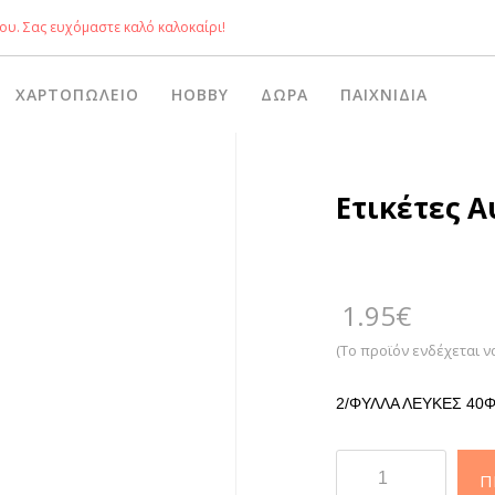
ου. Σας ευχόμαστε καλό καλοκαίρι!
ΧΑΡΤΟΠΩΛΕΊΟ
HOBBY
ΔΏΡΑ
ΠΑΙΧΝΊΔΙΑ
Ετικέτες 
1.95
€
(Το προϊόν ενδέχεται ν
2/ΦΥΛΛΑ ΛΕΥΚΕΣ 40Φ
Ετικέτες
Π
Αυτ/