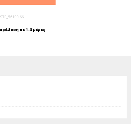
STE_56100-66
ράδοση σε 1-3 μέρες