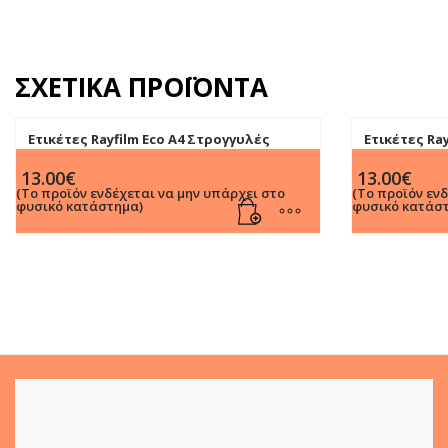
ΣΧΕΤΙΚΆ ΠΡΟΪΌΝΤΑ
Ετικέτες Rayfilm Eco Α4 Στρογγυλές
Ετικέτες Ra
60mm 100Φ.
45mm 100Φ
13.00
€
13.00
€
(Το προϊόν ενδέχεται να μην υπάρχει στο
(Το προϊόν εν
φυσικό κατάστημα)
φυσικό κατάσ