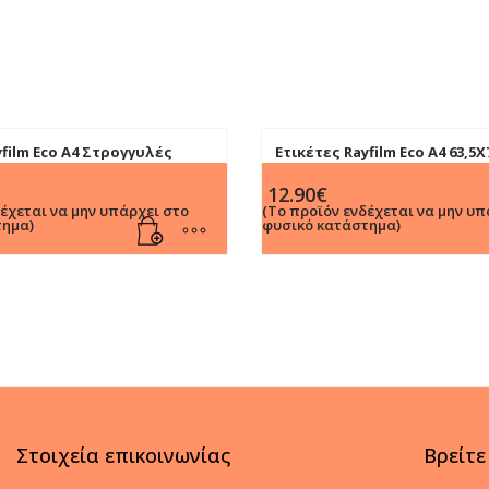
yfilm Eco Α4 Στρογγυλές
Ετικέτες Rayfilm Eco Α4 63,
12.90
€
δέχεται να μην υπάρχει στο
(Το προϊόν ενδέχεται να μην υπ
τημα)
φυσικό κατάστημα)
Στοιχεία επικοινωνίας
Βρείτε