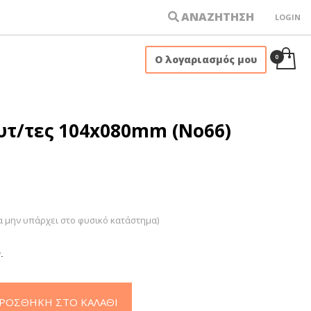
ΑΝΑΖΗΤΗΣΗ
LOGIN
×
Ο λογαριασμός μου
Αυτ/τες 104x080mm (Νο66)
α μην υπάρχει στο φυσικό κατάστημα)
.
ΡΟΣΘΉΚΗ ΣΤΟ ΚΑΛΆΘΙ