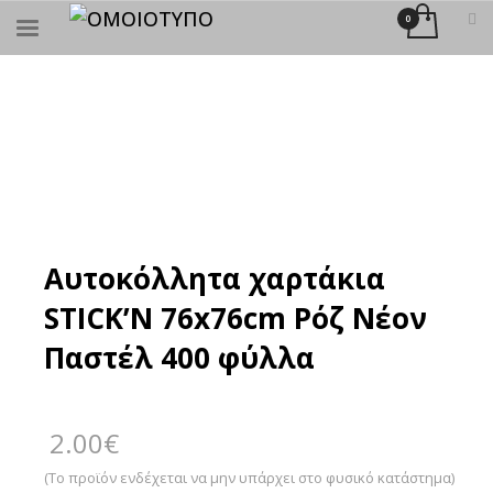
×
ΑΝΑΖΉΤΗΣΗ
Αυτοκόλλητα χαρτάκια
STICK’N 76x76cm Ρόζ Νέον
Παστέλ 400 φύλλα
2.00
€
(Το προϊόν ενδέχεται να μην υπάρχει στο φυσικό κατάστημα)