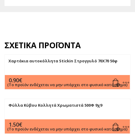
ΣΧΕΤΙΚΆ ΠΡΟΪΌΝΤΑ
Χαρτάκια αυτοκόλλητα Stickin Στρογγυλό 70Χ70 50φ
0.90
€
(Το προϊόν ενδέχεται να μην υπάρχει στο φυσικό κατάστημα)
Φύλλα Κύβου Κολλητά Χρωματιστά 500Φ 9χ9
1.50
€
(Το προϊόν ενδέχεται να μην υπάρχει στο φυσικό κατάστημα)