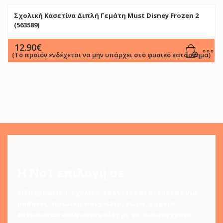
Σχολική Κασετίνα Διπλή Γεμάτη Must Disney Frozen 2
(563589)
12.90
€
(Το προϊόν ενδέχεται να μην υπάρχει στο φυσικό κατάστημα)
Η Νο1 επιλογή σε
είδη γραφείου
,
σχολικά
,
τσάντες και αξεσουάρ για
μαθητές
,
παιδικά παιχνίδια
,
δώρα
,
χαρτιά
εκτυπωτών
και
φωτοτυπίες
με τα πιο σύγχρονα