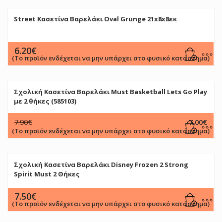
Street Κασετίνα Βαρελάκι Oval Grunge 21x8x8εκ
6.20
€
(Το προϊόν ενδέχεται να μην υπάρχει στο φυσικό κατάστημα)
Σχολική Κασετίνα Βαρελάκι Must Basketball Lets Go Play
με 2 θήκες (585103)
Original
Η
7.90
€
7.00
€
price
τρέχουσα
(Το προϊόν ενδέχεται να μην υπάρχει στο φυσικό κατάστημα)
was:
τιμή
7.90€.
είναι:
7.00€.
Σχολική Κασετίνα Βαρελάκι Disney Frozen 2 Strong
Spirit Must 2 Θήκες
7.50
€
(Το προϊόν ενδέχεται να μην υπάρχει στο φυσικό κατάστημα)