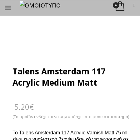
×
ΑΝΑΖΉΤΗΣΗ
Talens Amsterdam 117
Acrylic Medium Matt
5.20
€
(Το προϊόν ενδέχεται να μην υπάρχει στο φυσικό κατάστημα)
Το Talens Amsterdam 117 Acrylic Varnish Matt 75 ml
είναι ένα γυαλιστερό βερνίκι ιδανικό για εφαρμογή σε