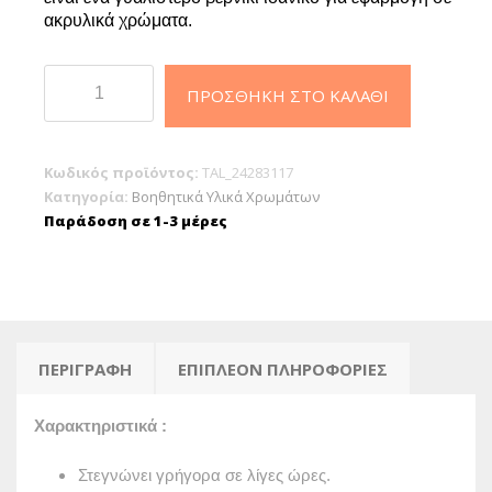
ακρυλικά χρώματα.
Talens
ΠΡΟΣΘΉΚΗ ΣΤΟ ΚΑΛΆΘΙ
Amsterdam
117
Acrylic
Κωδικός προϊόντος:
TAL_24283117
Medium
Κατηγορία:
Βοηθητικά Υλικά Χρωμάτων
Matt
Παράδοση σε 1-3 μέρες
ποσότητα
ΠΕΡΙΓΡΑΦΉ
ΕΠΙΠΛΈΟΝ ΠΛΗΡΟΦΟΡΊΕΣ
Χαρακτηριστικά :
Στεγνώνει γρήγορα σε λίγες ώρες.