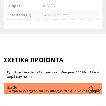
Βάρος
0.200 κ.
Διαστάσεις
30 × 20 × 1 cm
ΣΧΕΤΙΚΆ ΠΡΟΪΌΝΤΑ
Typotrust Academy Σπιράλ τετράδιο ριγέ B5 120φυλλα 4
Θεμάτων 4554-11
3.30
€
(Το προϊόν ενδέχεται να μην υπάρχει στο φυσικό κατάστημα)