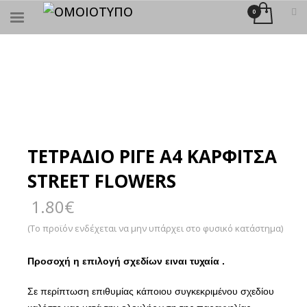
×
ΑΝΑΖΉΤΗΣΗ
ΤΕΤΡΑΔΙΟ ΡΙΓΕ Α4 ΚΑΡΦΙΤΣΑ
STREET FLOWERS
1.80
€
(Το προϊόν ενδέχεται να μην υπάρχει στο φυσικό κατάστημα)
Προσοχή η επιλογή σχεδίων ειναι τυχαία .
Σε περίπτωση επιθυμίας κάποιου συγκεκριμένου σχεδίου