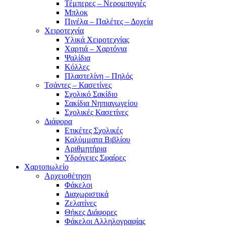
Τέμπερες – Νερομπογιές
Μπλοκ
Πινέλα – Παλέτες – Δοχεία
Χειροτεχνία
Υλικά Χειροτεχνίας
Χαρτιά – Χαρτόνια
Ψαλίδια
Κόλλες
Πλαστελίνη – Πηλός
Τσάντες – Κασετίνες
Σχολικό Σακίδιο
Σακίδια Νηπιαγωγείου
Σχολικές Κασετίνες
Διάφορα
Ετικέτες Σχολικές
Καλύμματα Βιβλίου
Αριθμητήρια
Υδρόγειες Σφαίρες
Χαρτοπωλείο
Αρχειοθέτηση
Φάκελοι
Διαχωριστικά
Ζελατίνες
Θήκες Διάφορες
Φάκελοι Αλληλογραφίας