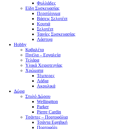
Φυλλάδες
Είδη Συσκευασίας
Περιτύλιγμα
Βάσεις Σελοτέιπ
Κουτιά
Σελοτέιπ
Ταινίες Συσκευασίας
Λάστιχα
Hobby
Καβαλέτα
Πινέλα – Εργαλεία
Τελάρα
Υλικά Χειροτεχνίας
Χρώματα
Τέμπερες
Λάδια
Ακρυλικά
Δώρα
Στυλό Δώρου
Wellingtton
Parker
Pierre Cardin
Τσάντες – Πορτοφόλια
Τσάντα Εφηβική
Πορτοφόλι