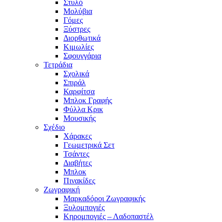
Στυλό
Μολύβια
Γόμες
Ξύστρες
Διορθωτικά
Κιμωλίες
Σφουγγάρια
Τετράδια
Σχολικά
Σπιράλ
Καρφίτσα
Μπλοκ Γραφής
Φύλλα Κρικ
Μουσικής
Σχέδιο
Χάρακες
Γεωμετρικά Σετ
Τσάντες
Διαβήτες
Μπλοκ
Πινακίδες
Ζωγραφική
Μαρκαδόροι Ζωγραφικής
Ξυλομπογιές
Κηρομπογιές – Λαδοπαστέλ