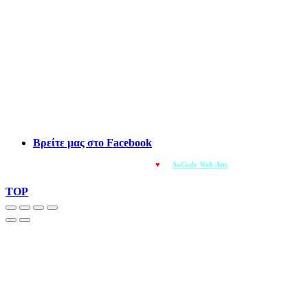
Βρείτε μας στο Facebook
© OMOIOTYPO - Made with
♥
by
SoCode Web Arts
© 2022
TOP