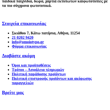
παιδικά παιχνίδια
,
δώρα
,
χαρτιά εκτυπωτών
και
φωτοτυπίες
με
τα πιο σύγχρονα φωτοτυπικά.
Στοιχεία επικοινωνίας
Σκιάθου 7, Κάτω πατήσια, Αθήνα, 11254
21 0202 9420
info@omoiotypo.gr
Φόρμα επικοινωνίας
Διαβάστε ακόμη
Όροι και προϋποθέσεις
Τρόποι – Ασφάλεια πληρωμών
Πολιτική παράδοσης προϊόντων
Πολιτική επιστροφής προϊόντων και ακύρωσης
παραγγελιών
Βρείτε μας