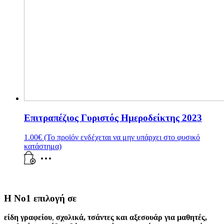
Επιτραπέζιος Γυριστός Ημεροδείκτης 2023
1.00
€
(Το προϊόν ενδέχεται να μην υπάρχει στο φυσικό
κατάστημα)
Η Νο1 επιλογή σε
είδη γραφείου
,
σχολικά
,
τσάντες και αξεσουάρ για μαθητές
,