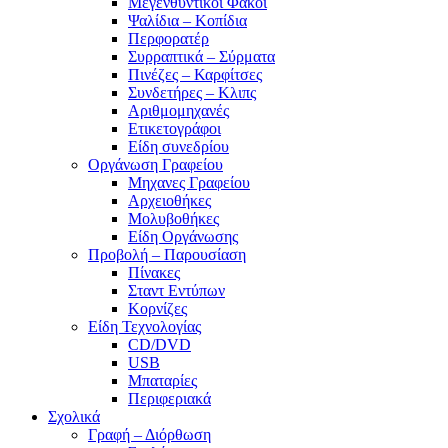
Μεγενθυντικοί Φακοί
Ψαλίδια – Κοπίδια
Περφορατέρ
Συρραπτικά – Σύρματα
Πινέζες – Καρφίτσες
Συνδετήρες – Κλιπς
Αριθμομηχανές
Ετικετογράφοι
Είδη συνεδρίου
Οργάνωση Γραφείου
Μηχανες Γραφείου
Αρχειοθήκες
Μολυβοθήκες
Είδη Οργάνωσης
Προβολή – Παρουσίαση
Πίνακες
Σταντ Εντύπων
Κορνίζες
Είδη Τεχνολογίας
CD/DVD
USB
Μπαταρίες
Περιφεριακά
Σχολικά
Γραφή – Διόρθωση