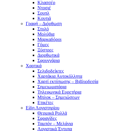
Κλασσέρ
Ντοσιέ
Σουπλ
Κουτιά
Γραφή – Διόρθωση
Στυλό
Μολύβια
Μαρκαδόροι
Γόμες
Ξύστρες
Διορθωτικά
Σφουγγάρια
Χαρτικά
Σελιδοδείκτες
Χαρτάκια Αυτοκόλλητα
Χαρτί εκτύπωσης – Βιβλιοδεσία
Σημειωματάρια
Τηλεφωνικά Ευρετήρια
Μπλοκ – Σημειώσεων
Ετικέτες
Είδη Λογιστηρίου
Θερμικά Ρολλά
Σφραγίδες
Ταμπόν – Μελάνια
Λογιστικά Έντυπα