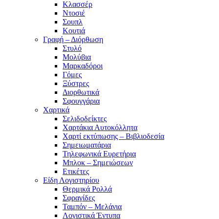
Κλασσέρ
Ντοσιέ
Σουπλ
Κουτιά
Γραφή – Διόρθωση
Στυλό
Μολύβια
Μαρκαδόροι
Γόμες
Ξύστρες
Διορθωτικά
Σφουγγάρια
Χαρτικά
Σελιδοδείκτες
Χαρτάκια Αυτοκόλλητα
Χαρτί εκτύπωσης – Βιβλιοδεσία
Σημειωματάρια
Τηλεφωνικά Ευρετήρια
Μπλοκ – Σημειώσεων
Ετικέτες
Είδη Λογιστηρίου
Θερμικά Ρολλά
Σφραγίδες
Ταμπόν – Μελάνια
Λογιστικά Έντυπα