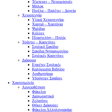
Τέμπερες – Νερομπογιές
Μπλοκ
Πινέλα – Παλέτες – Δοχεία
Χειροτεχνία
Υλικά Χειροτεχνίας
Χαρτιά – Χαρτόνια
Ψαλίδια
Κόλλες
Πλαστελίνη – Πηλός
Τσάντες – Κασετίνες
Σχολικό Σακίδιο
Σακίδια Νηπιαγωγείου
Σχολικές Κασετίνες
Διάφορα
Ετικέτες Σχολικές
Καλύμματα Βιβλίου
Αριθμητήρια
Υδρόγειες Σφαίρες
Χαρτοπωλείο
Αρχειοθέτηση
Φάκελοι
Διαχωριστικά
Ζελατίνες
Θήκες Διάφορες
Φάκελοι Αλληλογραφίας