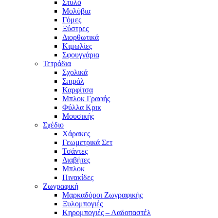
Στυλό
Μολύβια
Γόμες
Ξύστρες
Διορθωτικά
Κιμωλίες
Σφουγγάρια
Τετράδια
Σχολικά
Σπιράλ
Καρφίτσα
Μπλοκ Γραφής
Φύλλα Κρικ
Μουσικής
Σχέδιο
Χάρακες
Γεωμετρικά Σετ
Τσάντες
Διαβήτες
Μπλοκ
Πινακίδες
Ζωγραφική
Μαρκαδόροι Ζωγραφικής
Ξυλομπογιές
Κηρομπογιές – Λαδοπαστέλ