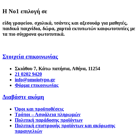
Η Νο1 επιλογή σε
είδη γραφείου
,
σχολικά
,
τσάντες και αξεσουάρ για μαθητές
,
παιδικά παιχνίδια
,
δώρα
,
χαρτιά εκτυπωτών
και
φωτοτυπίες
με
τα πιο σύγχρονα φωτοτυπικά.
Στοιχεία επικοινωνίας
Σκιάθου 7, Κάτω πατήσια, Αθήνα, 11254
21 0202 9420
info@omoiotypo.gr
Φόρμα επικοινωνίας
Διαβάστε ακόμη
Όροι και προϋποθέσεις
Τρόποι – Ασφάλεια πληρωμών
Πολιτική παράδοσης προϊόντων
Πολιτική επιστροφής προϊόντων και ακύρωσης
παραγγελιών