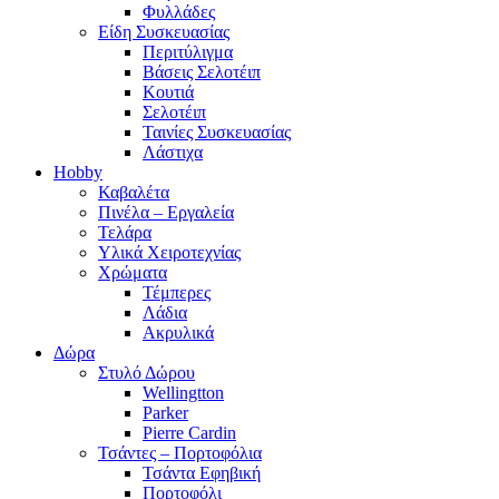
Φυλλάδες
Είδη Συσκευασίας
Περιτύλιγμα
Βάσεις Σελοτέιπ
Κουτιά
Σελοτέιπ
Ταινίες Συσκευασίας
Λάστιχα
Hobby
Καβαλέτα
Πινέλα – Εργαλεία
Τελάρα
Υλικά Χειροτεχνίας
Χρώματα
Τέμπερες
Λάδια
Ακρυλικά
Δώρα
Στυλό Δώρου
Wellingtton
Parker
Pierre Cardin
Τσάντες – Πορτοφόλια
Τσάντα Εφηβική
Πορτοφόλι