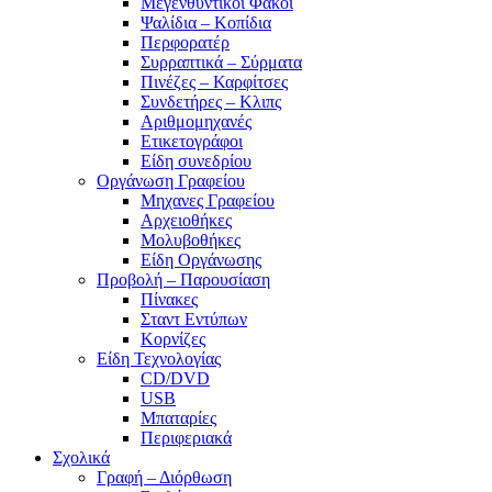
Μεγενθυντικοί Φακοί
Ψαλίδια – Κοπίδια
Περφορατέρ
Συρραπτικά – Σύρματα
Πινέζες – Καρφίτσες
Συνδετήρες – Κλιπς
Αριθμομηχανές
Ετικετογράφοι
Είδη συνεδρίου
Οργάνωση Γραφείου
Μηχανες Γραφείου
Αρχειοθήκες
Μολυβοθήκες
Είδη Οργάνωσης
Προβολή – Παρουσίαση
Πίνακες
Σταντ Εντύπων
Κορνίζες
Είδη Τεχνολογίας
CD/DVD
USB
Μπαταρίες
Περιφεριακά
Σχολικά
Γραφή – Διόρθωση