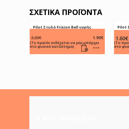
ΣΧΕΤΙΚΆ ΠΡΟΪΌΝΤΑ
Pilot Στυλό Frixion Ball υγρής
Pilot
μελάνης 0.7mm Κόκκινο
(Κοντ
Original
Η
2.20
€
1.90
€
1.60
€
price
τρέχουσα
(Το προϊόν ενδέχεται να μην υπάρχει
(Το προ
στο φυσικό κατάστημα)
was:
τιμή
στο φυσ
2.20€.
είναι:
1.90€.
Η Νο1 επιλογή σε