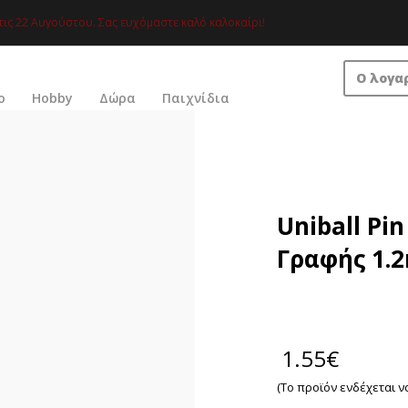
τις 22 Αυγούστου. Σας ευχόμαστε καλό καλοκαίρι!
Ο λογα
ο
Hobby
Δώρα
Παιχνίδια
Uniball Pi
Γραφής 1.
1.55
€
(Το προϊόν ενδέχεται ν