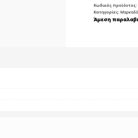
Λεπτής
Κωδικός προϊόντος:
Γραφής
Κατηγορίες:
Μαρκαδό
1.2mm
Άμεση παραλαβή
Μαύρο
(ΣΧΕΔΙΟΥ)
ποσότητα