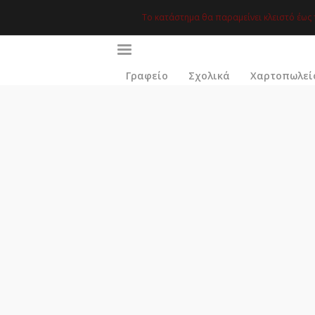
Το κατάστημα θα παραμείνει κλειστό έως 
ΑΝΑΖΉΤΗΣΗ
Γραφείο
Σχολικά
Χαρτοπωλεί