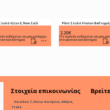
 Στυλό G2 xs 0,7mm Σιέλ
Pilot Στυλό Frixion Ball υγρή
ό)
μελάνης 0.7mm Ρόζ
2.20
€
ϊόν ενδέχεται να μην υπάρχει
(Το προϊόν ενδέχεται να μην υπ
ικό κατάστημα)
στο φυσικό κατάστημα)
Στοιχεία επικοινωνίας
Βρείτ
Σκιάθου 7, Κάτω πατήσια, Αθήνα,
11254