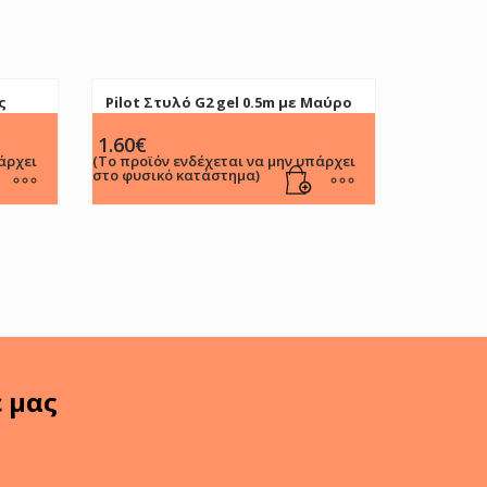
ς
Pilot Στυλό G2 gel 0.5m με Μαύρο
Mελάνι
1.60
€
άρχει
(Το προϊόν ενδέχεται να μην υπάρχει
στο φυσικό κατάστημα)
ε μας