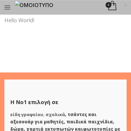
×
ΑΝΑΖΉΤΗΣΗ
Hello World!
Η Νο1 επιλογή σε
είδη γραφείου
,
σχολικά
,
τσάντες και
αξεσουάρ για μαθητές
,
παιδικά παιχνίδια
,
δώρα
,
χαρτιά εκτυπωτών
και
φωτοτυπίες
με