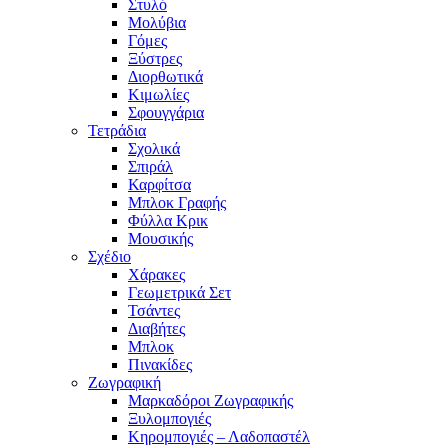
Στυλό
Μολύβια
Γόμες
Ξύστρες
Διορθωτικά
Κιμωλίες
Σφουγγάρια
Τετράδια
Σχολικά
Σπιράλ
Καρφίτσα
Μπλοκ Γραφής
Φύλλα Κρικ
Μουσικής
Σχέδιο
Χάρακες
Γεωμετρικά Σετ
Τσάντες
Διαβήτες
Μπλοκ
Πινακίδες
Ζωγραφική
Μαρκαδόροι Ζωγραφικής
Ξυλομπογιές
Κηρομπογιές – Λαδοπαστέλ