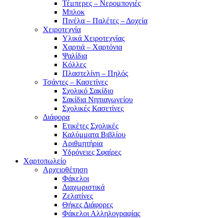
Τέμπερες – Νερομπογιές
Μπλοκ
Πινέλα – Παλέτες – Δοχεία
Χειροτεχνία
Υλικά Χειροτεχνίας
Χαρτιά – Χαρτόνια
Ψαλίδια
Κόλλες
Πλαστελίνη – Πηλός
Τσάντες – Κασετίνες
Σχολικό Σακίδιο
Σακίδια Νηπιαγωγείου
Σχολικές Κασετίνες
Διάφορα
Ετικέτες Σχολικές
Καλύμματα Βιβλίου
Αριθμητήρια
Υδρόγειες Σφαίρες
Χαρτοπωλείο
Αρχειοθέτηση
Φάκελοι
Διαχωριστικά
Ζελατίνες
Θήκες Διάφορες
Φάκελοι Αλληλογραφίας