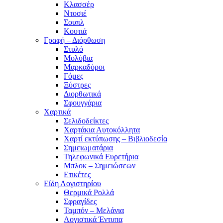
Κλασσέρ
Ντοσιέ
Σουπλ
Κουτιά
Γραφή – Διόρθωση
Στυλό
Μολύβια
Μαρκαδόροι
Γόμες
Ξύστρες
Διορθωτικά
Σφουγγάρια
Χαρτικά
Σελιδοδείκτες
Χαρτάκια Αυτοκόλλητα
Χαρτί εκτύπωσης – Βιβλιοδεσία
Σημειωματάρια
Τηλεφωνικά Ευρετήρια
Μπλοκ – Σημειώσεων
Ετικέτες
Είδη Λογιστηρίου
Θερμικά Ρολλά
Σφραγίδες
Ταμπόν – Μελάνια
Λογιστικά Έντυπα