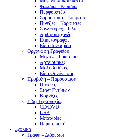
Μεγενθυντικοί Φακοί
Ψαλίδια – Κοπίδια
Περφορατέρ
Συρραπτικά – Σύρματα
Πινέζες – Καρφίτσες
Συνδετήρες – Κλιπς
Αριθμομηχανές
Ετικετογράφοι
Είδη συνεδρίου
Οργάνωση Γραφείου
Μηχανες Γραφείου
Αρχειοθήκες
Μολυβοθήκες
Είδη Οργάνωσης
Προβολή – Παρουσίαση
Πίνακες
Σταντ Εντύπων
Κορνίζες
Είδη Τεχνολογίας
CD/DVD
USB
Μπαταρίες
Περιφεριακά
Σχολικά
Γραφή – Διόρθωση