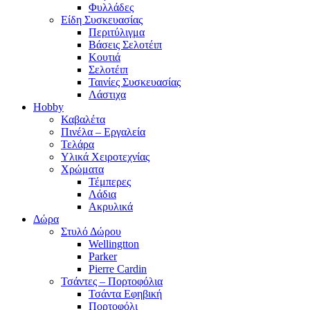
Φυλλάδες
Είδη Συσκευασίας
Περιτύλιγμα
Βάσεις Σελοτέιπ
Κουτιά
Σελοτέιπ
Ταινίες Συσκευασίας
Λάστιχα
Hobby
Καβαλέτα
Πινέλα – Εργαλεία
Τελάρα
Υλικά Χειροτεχνίας
Χρώματα
Τέμπερες
Λάδια
Ακρυλικά
Δώρα
Στυλό Δώρου
Wellingtton
Parker
Pierre Cardin
Τσάντες – Πορτοφόλια
Τσάντα Εφηβική
Πορτοφόλι