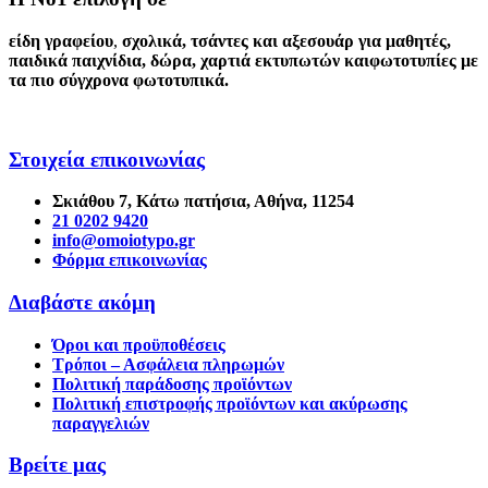
είδη γραφείου
,
σχολικά
,
τσάντες και αξεσουάρ για μαθητές
,
παιδικά παιχνίδια
,
δώρα
,
χαρτιά εκτυπωτών
και
φωτοτυπίες
με
τα πιο σύγχρονα φωτοτυπικά.
Στοιχεία επικοινωνίας
Σκιάθου 7, Κάτω πατήσια, Αθήνα, 11254
21 0202 9420
info@omoiotypo.gr
Φόρμα επικοινωνίας
Διαβάστε ακόμη
Όροι και προϋποθέσεις
Τρόποι – Ασφάλεια πληρωμών
Πολιτική παράδοσης προϊόντων
Πολιτική επιστροφής προϊόντων και ακύρωσης
παραγγελιών
Βρείτε μας