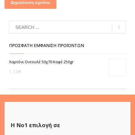
ΠΡΌΣΦΑΤΗ ΕΜΦΆΝΙΣΗ ΠΡΟΪΌΝΤΩΝ
Χαρτόνι Οντουλέ 50χ70 Καφέ 250gr
1.10
€
Η Νο1 επιλογή σε