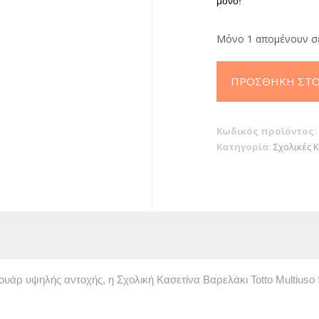
μόνο!
Μόνο 1 απομένουν σ
ΚΑΣΕΤΙΝΑ
ΠΡΟΣΘΉΚΗ ΣΤΟ
ΒΑΡΕΛΑΚΙ
ΔΙΠΛΗ
Totto
Κωδικός προϊόντος:
Multiuso
Κατηγορία:
Σχολικές 
Sobre
9P1
ποσότητα
 υψηλής αντοχής, η Σχολική Κασετίνα Βαρελάκι Totto Multiuso Sobr