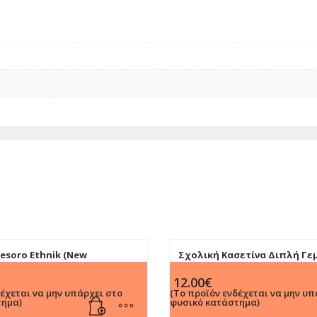
esoro Ethnik (New
Σχολική Κασετίνα Διπλή Γε
 19Χ5Χ4cm
Luna
12.00
€
δέχεται να μην υπάρχει στο
(Το προϊόν ενδέχεται να μην υπ
τημα)
φυσικό κατάστημα)