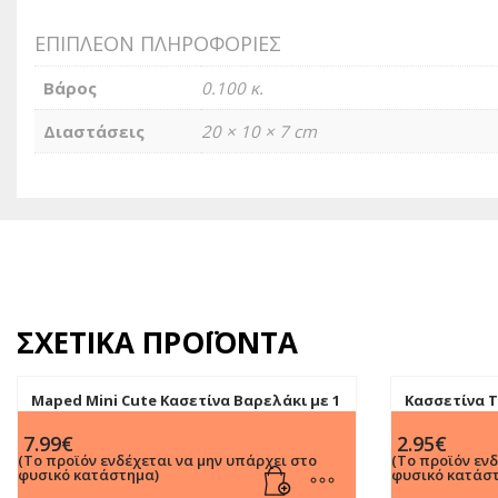
ΕΠΙΠΛΈΟΝ ΠΛΗΡΟΦΟΡΊΕΣ
Βάρος
0.100 κ.
Διαστάσεις
20 × 10 × 7 cm
ΣΧΕΤΙΚΆ ΠΡΟΪΌΝΤΑ
Maped Mini Cute Κασετίνα Βαρελάκι με 1
Κασσετίνα T
Θήκη σε Μπλε χρώμα
Collection)
7.99
€
2.95
€
(Το προϊόν ενδέχεται να μην υπάρχει στο
(Το προϊόν εν
φυσικό κατάστημα)
φυσικό κατάσ