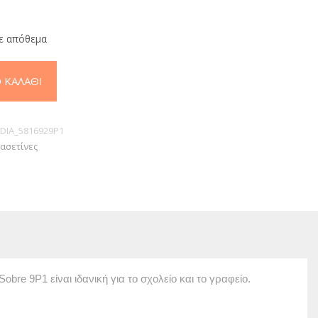
ε απόθεμα
 ΚΑΛΆΘΙ
DIA_5816929P1
Κασετίνες
e 9P1 είναι ιδανική για το σχολείο και το γραφείο.