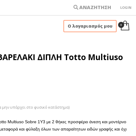
ΑΝΑΖΗΤΗΣΗ
LOGIN
×
Ο λογαριασμός μου
ΒΑΡΕΛΑΚΙ ΔΙΠΛΗ Totto Multiuso
α μην υπάρχει στο φυσικό κατάστημα)
otto Multiuso Sobre 1Y3 με 2 θήκες προσφέρει άνεση και μοντέρνο
μεταφορά και φύλαξη όλων των απαραίτητων ειδών γραφής και όχι