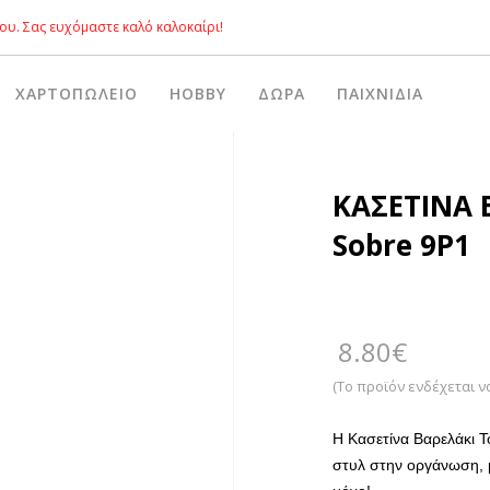
ου. Σας ευχόμαστε καλό καλοκαίρι!
ΧΑΡΤΟΠΩΛΕΊΟ
HOBBY
ΔΏΡΑ
ΠΑΙΧΝΊΔΙΑ
ΚΑΣΕΤΙΝΑ 
Sobre 9P1
8.80
€
(Το προϊόν ενδέχεται ν
Η Κασετίνα Βαρελάκι T
στυλ στην οργάνωση, 