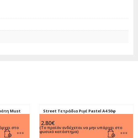
μάτη Must
Street Τετράδια Ριγέ Pastel A4 50φ
(Διαφ. Χρωμ.)
2.80
€
άρχει στο
(Το προϊόν ενδέχεται να μην υπάρχει στο
φυσικό κατάστημα)