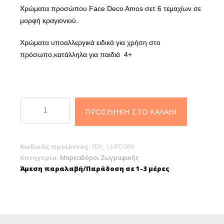
Χρώματα προσώπου Face Deco Amos σετ 6 τεμαχίων σε
μορφή κραγιονιού.
Χρώματα υποαλλεργικά ειδικά για χρήση στο
πρόσωπο,κατάλληλα για παιδιά 4+
Χρώματα
ΠΡΟΣΘΉΚΗ ΣΤΟ ΚΑΛΆΘΙ
Προσώπου
6
Χρωμάτων
Κωδικός προϊόντος:
FER_134FD5B6
Amos
Κατηγορία:
Μαρκαδόροι Ζωγραφικής
Face
Άμεση παραλαβή/Παράδοση σε 1-3 μέρες
Deco
ποσότητα