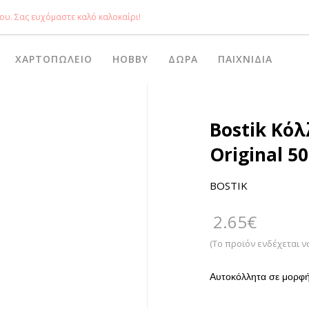
ου. Σας ευχόμαστε καλό καλοκαίρι!
ΧΑΡΤΟΠΩΛΕΊΟ
HOBBY
ΔΏΡΑ
ΠΑΙΧΝΊΔΙΑ
Bostik Κόλ
Original 5
BOSTIK
2.65
€
(Το προϊόν ενδέχεται ν
Αυτοκόλλητα σε μορφή 