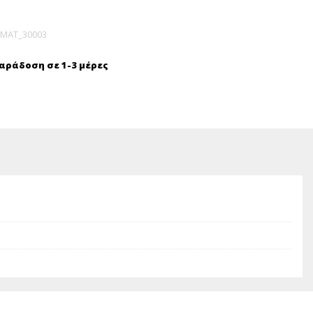
MAT_30003
ράδοση σε 1-3 μέρες