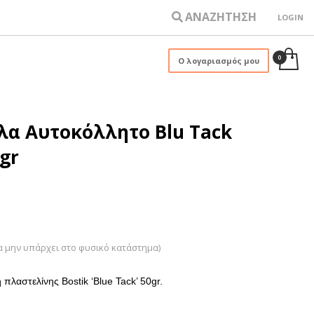
ΑΝΑΖΗΤΗΣΗ
LOGIN
×
Ο λογαριασμός μου
λα Αυτοκόλλητο Blu Tack
0gr
α μην υπάρχει στο φυσικό κατάστημα)
πλαστελίνης Bostik ‘Blue Tack’ 50gr.